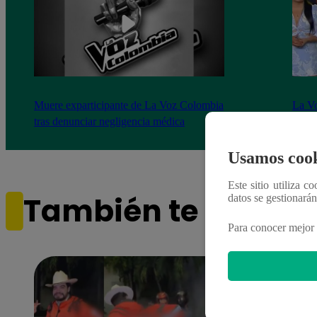
Muere exparticipante de La Voz Colombia
La Vo
tras denunciar negligencia médica
2023
Usamos cook
Este sitio utiliza c
También te puede i
datos se gestionará
Para conocer mejor 