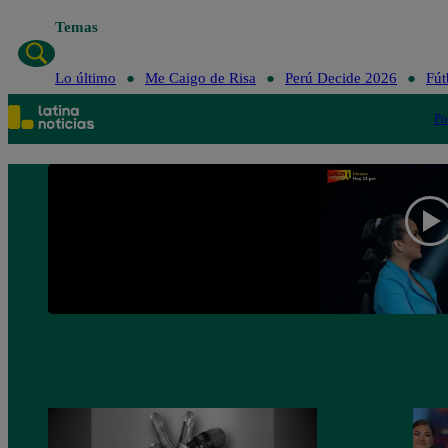
Temas
Lo último
Me Caigo de Risa
Perú Decide 2026
Fút
Po