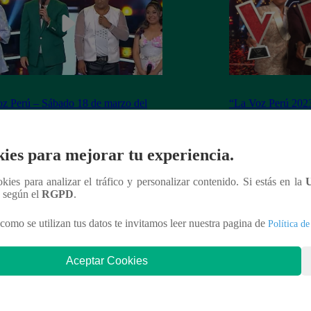
z Perú – Sábado 18 de marzo del
“La Voz Perú 2023
 – Programa completo
ganador de la sex
ies para mejorar tu experiencia.
ookies para analizar el tráfico y personalizar contenido. Si estás en la
nteresar
n según el
RGPD
.
como se utilizan tus datos te invitamos leer nuestra pagina de
Política de
Aceptar Cookies