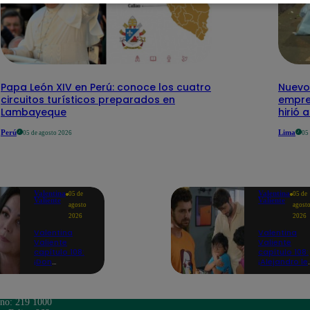
Papa León XIV en Perú: conoce los cuatro
Nuevo
circuitos turísticos preparados en
empre
Lambayeque
hirió 
Perú
Lima
05 de agosto 2026
05
Valentina
Valentina
05 de
05 de
Valiente
Valiente
agosto
agost
2026
2026
Valentina
Valentina
Valiente
Valiente
capítulo 108:
capítulo 108:
¡Don
¡Alejandro le
Edmundo
promete a
empieza a
Lolo y Tony
sospechar de
que siempre
Frida tras
estará para
ono: 219 1000