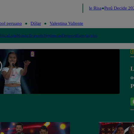
Lo último
Me Caigo de Risa
Perú Decide 202
bol peruano
Dólar
Valentina Valiente
lítica
Lima
Mundo
Te ayudo
Tendencias
Deportes
Espectáculos
L
o
P