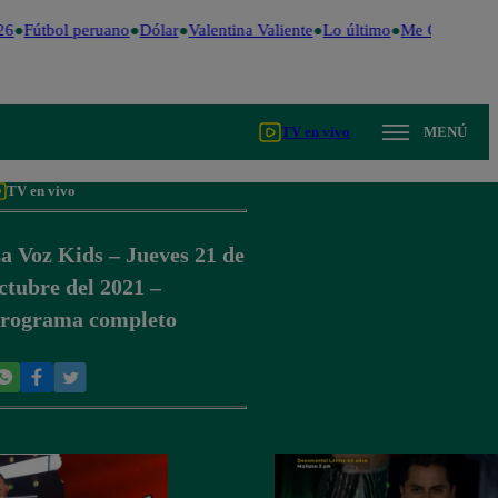
6
Fútbol peruano
Dólar
Valentina Valiente
Lo último
Me Caigo de R
TV en vivo
MENÚ
TV en vivo
a Voz Kids – Jueves 21 de
ctubre del 2021 –
rograma completo