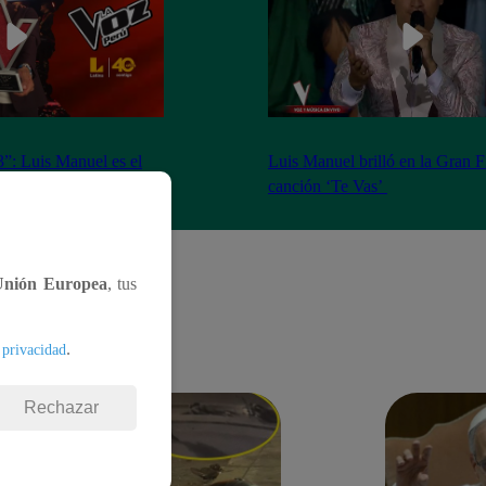
”: Luis Manuel es el
Luis Manuel brilló en la Gran F
ta temporada
canción ‘Te Vas’
Unión Europea
, tus
.
 privacidad
Rechazar