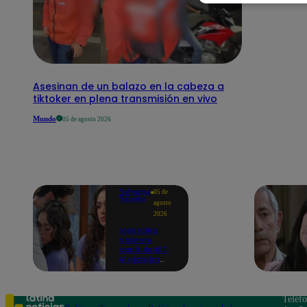
Asesinan de un balazo en la cabeza a
tiktoker en plena transmisión en vivo
Mundo
05 de agosto 2026
Valentina
05 de
Valiente
agosto
2026
Valentina
Valiente
capítulo 108:
¡Alejandro
consuela a
Valentina con
un emotivo
regalo, pero
Teléf