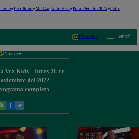
iente
Lo último
Me Caigo de Risa
Perú Decide 2026
Fútbol peruano
TV en vivo
MENÚ
TV en vivo
a Voz Kids – lunes 28 de
oviembre del 2022 –
rograma completo