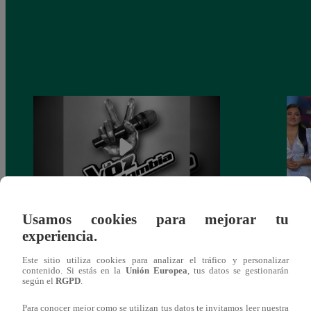
Usamos cookies para mejorar tu
Muere exparticipante de La Voz Colombia
La Vo
experiencia.
tras denunciar negligencia médica
2023
Este sitio utiliza cookies para analizar el tráfico y personalizar
contenido. Si estás en la
Unión Europea
, tus datos se gestionarán
según el
RGPD
.
Para conocer mejor como se utilizan tus datos te invitamos leer nuestra