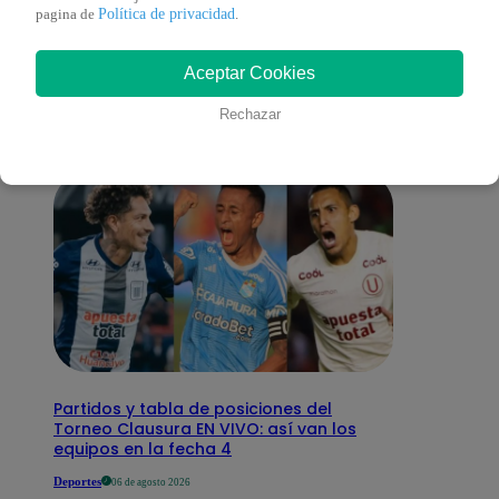
También te puede
Política de privacidad
pagina de
.
Aceptar Cookies
interesar
Rechazar
Partidos y tabla de posiciones del
Torneo Clausura EN VIVO: así van los
equipos en la fecha 4
Deportes
06 de agosto 2026