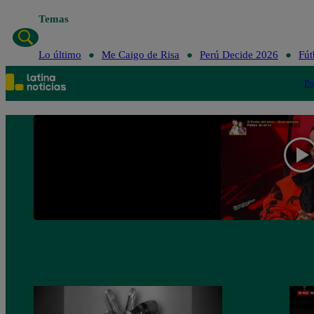
Temas
Lo último
Me Caigo de Risa
Perú Decide 2026
Fút
Po