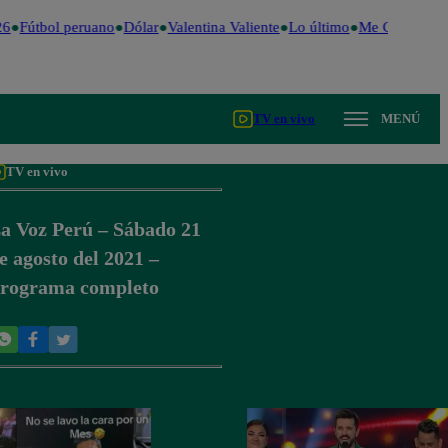
6
Fútbol peruano
Dólar
Valentina Valiente
Lo último
Me Caigo de R
TV en vivo
MENÚ
TV en vivo
a Voz Perú – Sábado 21
e agosto del 2021 –
rograma completo