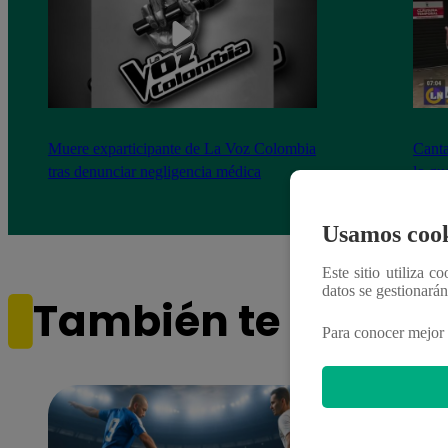
Muere exparticipante de La Voz Colombia
Canta
tras denunciar negligencia médica
lo qu
de ‘L
Usamos cook
Este sitio utiliza c
datos se gestionará
También te puede i
Para conocer mejor 