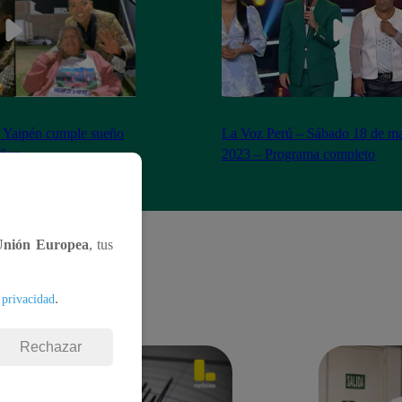
n Yaipén cumple sueño
La Voz Perú – Sábado 18 de ma
años
2023 – Programa completo
Unión Europea
, tus
.
 privacidad
Rechazar