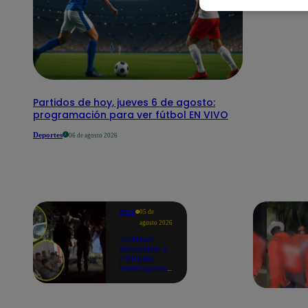
Partidos de hoy, jueves 6 de agosto:
programación para ver fútbol EN VIVO
Deportes
06 de agosto 2026
Perú
05 de
agosto 2026
Ordenan
excarcelar a
militares
investigados
por muerte
de jóvenes
durante
operativo en