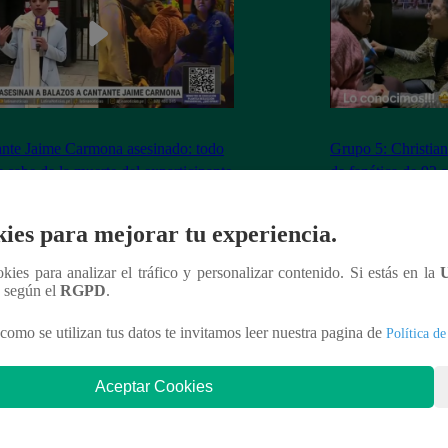
nte Jaime Carmona asesinado: todo
Grupo 5: Christia
e sabe de la muerte del exparticipante
de fanática de 92 
a Voz Perú’
ies para mejorar tu experiencia.
ookies para analizar el tráfico y personalizar contenido. Si estás en la
n según el
RGPD
.
nteresar
como se utilizan tus datos te invitamos leer nuestra pagina de
Política de
Aceptar Cookies