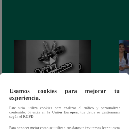
Usamos cookies para mejorar tu
Muere exparticipante de La Voz Colombia
La Vo
experiencia.
tras denunciar negligencia médica
2023
Este sitio utiliza cookies para analizar el tráfico y personalizar
contenido. Si estás en la
Unión Europea
, tus datos se gestionarán
según el
RGPD
.
Para conocer mejor como se utilizan tus datos te invitamos leer nuestra