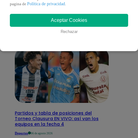
También te puede
Política de privacidad
pagina de
.
Aceptar Cookies
interesar
Rechazar
Partidos y tabla de posiciones del
Torneo Clausura EN VIVO: así van los
equipos en la fecha 4
Deportes
06 de agosto 2026