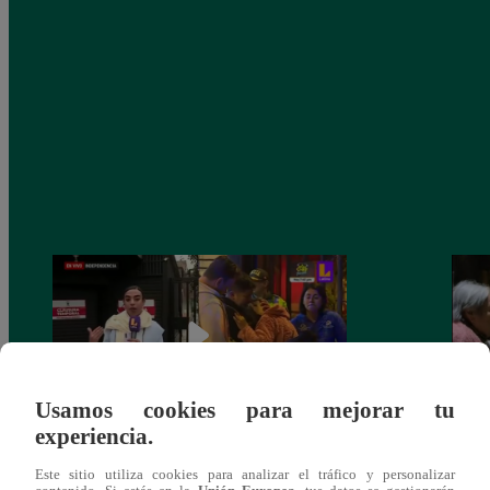
Usamos cookies para mejorar tu
experiencia.
Cantante Jaime Carmona asesinado: todo
Grupo
Este sitio utiliza cookies para analizar el tráfico y personalizar
lo que sabe de la muerte del exparticipante
de fa