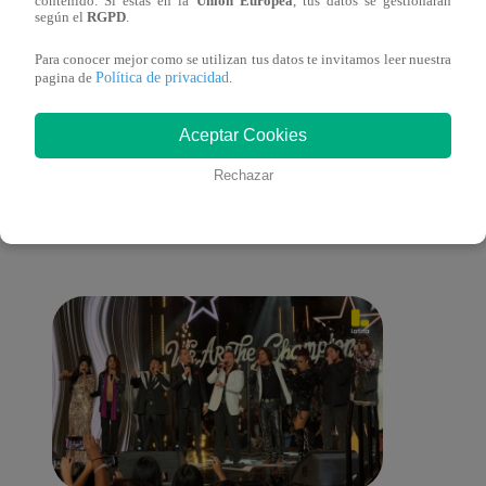
contenido. Si estás en la
Unión Europea
, tus datos se gestionarán
según el
RGPD
.
de ‘La Voz Perú’
Para conocer mejor como se utilizan tus datos te invitamos leer nuestra
Política de privacidad
pagina de
.
Aceptar Cookies
También te puede
Rechazar
interesar