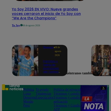
Yo Soy 2026 EN VIVO: Nueve grandes
voces cerraron el inicio de Yo Soy con
“We Are the Champions”
Yo Soy
08 de agosto 2026
Deportes
08 de
agosto
2026
Partidos y
tabla de
posiciones
del Torneo
Encuéntranos también en
Clausura EN
VIVO: así van
los equipos
en la fecha 4
Teléfono: 219
X
Política
Te ayudo
Política de privacidad
1000
Lima
Tendencias
Términos y condiciones
Av. San
Deportes
Espectáculos
Términos y condiciones
Felipe 968
Mundo
aplicación
Jesús María
Perú
Términos y Condiciones
APP