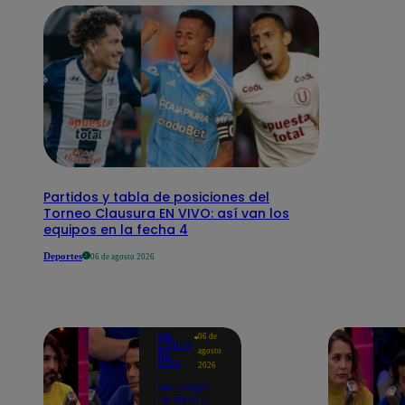
Partidos y tabla de posiciones del
Torneo Clausura EN VIVO: así van los
equipos en la fecha 4
Deportes
06 de agosto 2026
ME
06 de
CAIGO
agosto
DE
RISA
2026
Me Caigo
De Risa: El