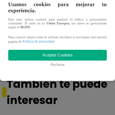
Usamos cookies para mejorar tu
experiencia.
Este sitio utiliza cookies para analizar el tráfico y personalizar
contenido. Si estás en la
Unión Europea
, tus datos se gestionarán
según el
RGPD
.
Para conocer mejor como se utilizan tus datos te invitamos leer nuestra
Muere exparticipante de La Voz Colombia
Canta
Política de privacidad
pagina de
.
tras denunciar negligencia médica
lo qu
de ‘L
Aceptar Cookies
Rechazar
También te puede
interesar