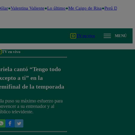
lar
Valentina Valiente
Lo último
Me Caigo de Risa
Perú Decide 202
TV en vivo
MENÚ
TV en vivo
riela cantó “Tengo todo
xcepto a ti” en la
emifinal de la temporada
lla puso su máximo esfuerzo para
onvencer a su entrenador y al
úblico televidente.