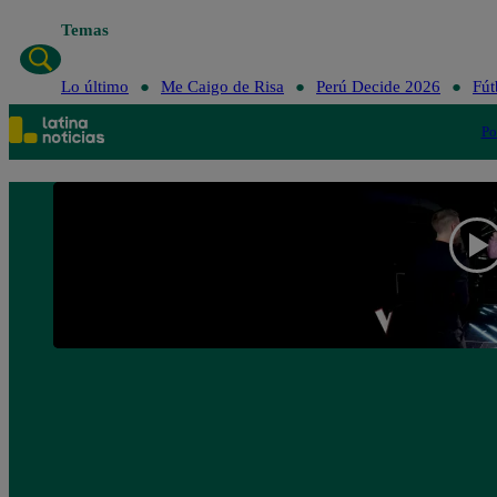
Temas
Lo último
Me Caigo de Risa
Perú Decide 2026
Fút
Po