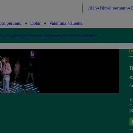
Lo último
Me Caigo de Risa
Perú Decide 2026
Fútbol peruano
Dó
bol peruano
Dólar
Valentina Valiente
lítica
Lima
Mundo
Te ayudo
Tendencias
Deportes
Espectáculos
B
e
s
E
c
p