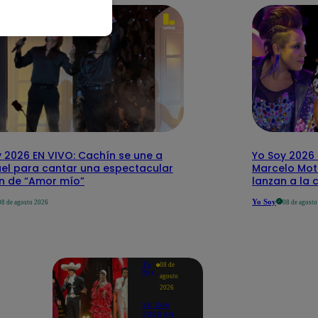
 2026 EN VIVO: Cachín se une a
Yo Soy 2026 
el para cantar una espectacular
Marcelo Mott
ón de “Amor mío”
lanzan a la 
Yo Soy
08 de agosto 2026
08 de agost
Yo
08 de
Soy
agosto
2026
Yo Soy
2026 EN