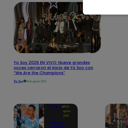
Yo Soy 2026 EN VIVO: Nueve grandes
voces cerraron el inicio de Yo Soy con
“We Are the Champions”
Yo Soy
08 de agosto 2026
Deportes
08 de
agosto
2026
Partidos y
tabla de