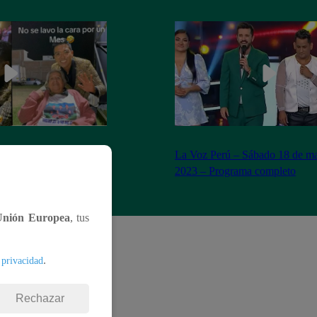
n Yaipén cumple sueño
La Voz Perú – Sábado 18 de ma
años
2023 – Programa completo
Unión Europea
, tus
.
 privacidad
Rechazar