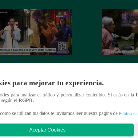
nte Jaime Carmona asesinado: todo
Grupo 5: Christia
e sabe de la muerte del exparticipante
de fanática de 92 
a Voz Perú’
ies para mejorar tu experiencia.
ookies para analizar el tráfico y personalizar contenido. Si estás en la
n según el
RGPD
.
como se utilizan tus datos te invitamos leer nuestra pagina de
Política de
nteresar
Aceptar Cookies