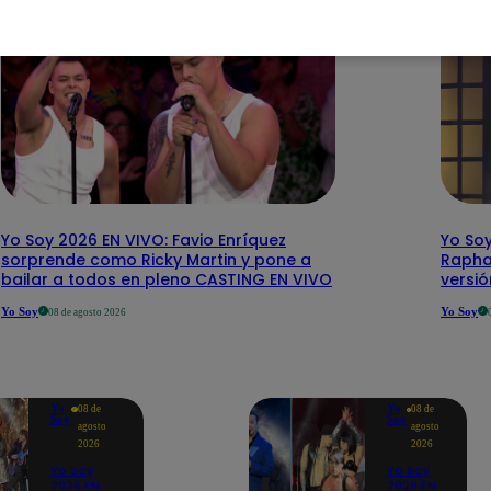
Yo Soy 2026 EN VIVO: Favio Enríquez
Yo Soy
sorprende como Ricky Martin y pone a
Rapha
bailar a todos en pleno CASTING EN VIVO
versi
Yo Soy
Yo Soy
08 de agosto 2026
Yo
Yo
08 de
08 de
Soy
Soy
agosto
agosto
2026
2026
Yo Soy
Yo Soy
2026 EN
2026 EN