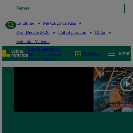
Lo último
Temas
Me Caigo de Risa
Perú Decide 2026
Fútbol peruano
Lo último
Me Caigo de Risa
Perú Decide 2026
Fútbol peruano
Dólar
Valentina Valiente
Política
Lima
Mundo
Te ayudo
Tendencias
TV en vivo
MENÚ
Deportes
Espectáculos