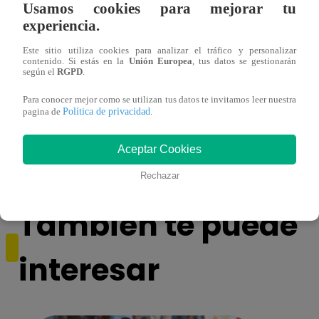
Usamos cookies para mejorar tu
experiencia.
Este sitio utiliza cookies para analizar el tráfico y personalizar
contenido. Si estás en la
Unión Europea
, tus datos se gestionarán
según el
RGPD
.
Para conocer mejor como se utilizan tus datos te invitamos leer nuestra
Muere exparticipante de La Voz Colombia
Canta
Política de privacidad
pagina de
.
tras denunciar negligencia médica
lo qu
de ‘L
Aceptar Cookies
Rechazar
También te puede
interesar