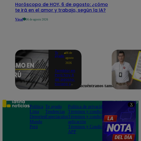
Horóscopo de HOY, 6 de agosto: ¿cómo
te irá en el amor y trabajo, según la IA?
Viral
06 de agosto 2026
Te
06 de
ayudo
agosto
2026
Temblor en
Perú hoy, 6
de agosto:
horario y
Encuéntranos también en
epicentro
del último
sismo,
según IGP
Teléfono: 219
X
Política
Te ayudo
Política de privacidad
1000
Lima
Tendencias
Términos y condiciones
Av. San
Deportes
Espectáculos
Términos y condiciones
Felipe 968
Mundo
aplicación
Jesús María
Perú
Términos y Condiciones
APP