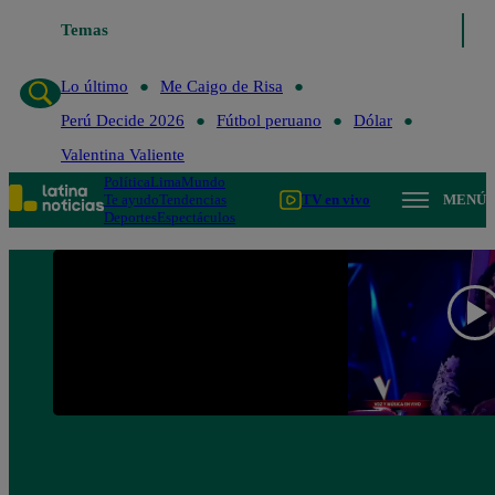
Temas
Lo último
Me Caigo de 
Lo último
Me Caigo de Risa
Perú Decide 2026
Fútbol peruano
Dólar
Valentina Valiente
Política
Lima
Mundo
Te ayudo
Tendencias
TV en vivo
MENÚ
Deportes
Espectáculos