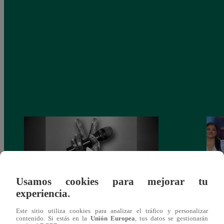
Usamos cookies para mejorar tu
experiencia.
Muere exparticipante de La Voz Colombia
La Vo
Este sitio utiliza cookies para analizar el tráfico y personalizar
contenido. Si estás en la
Unión Europea
, tus datos se gestionarán
tras denunciar negligencia médica
2023