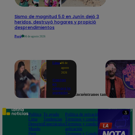
Sismo de magnitud 5.0 en Junín dejó 3
heridos, destruyó hogares y propició
desprendimientos
Perú
06 de agosto 2026
Lima
06 de
agosto
2026
Captan
en
cámara la
agresión
Encuéntranos también en
de una
psicóloga
contra un
niño con
Teléfono: 219
X
autismo:
Política
Te ayudo
Política de privacidad
1000
madre
Lima
Tendencias
Términos y condiciones
Av. San
denuncia
Deportes
Espectáculos
Términos y condiciones
Felipe 968
maltratos
Mundo
aplicación
Jesús María
contínuos
Perú
Términos y Condiciones