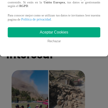
contenido. Si estás en la
Unión Europea
, tus datos se gestionarán
lo que sabe de la muerte del exparticipante
de fa
según el
RGPD
.
de ‘La Voz Perú’
Para conocer mejor como se utilizan tus datos te invitamos leer nuestra
Política de privacidad
pagina de
.
Aceptar Cookies
También te puede
Rechazar
interesar