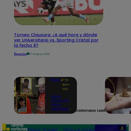
Torneo Clausura: ¿A qué hora y dónde
ver Universitario vs. Sporting Cristal por
la fecha 4?
Deportes
07 de agosto 2026
Mundo
07 de
agosto
2026
Nueve
influencers
fueron
asesinados
Encuéntranos también en
por la
guerra
interna en
el Cártel de
Teléfono: 219
X
Sinaloa
Política
Te ayudo
Política de privacidad
1000