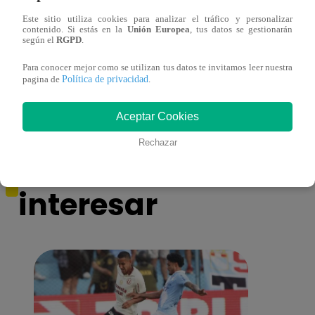
Este sitio utiliza cookies para analizar el tráfico y personalizar
contenido. Si estás en la
Unión Europea
, tus datos se gestionarán
según el
RGPD
.
Muere exparticipante de La Voz Colombia
La Vo
Para conocer mejor como se utilizan tus datos te invitamos leer nuestra
tras denunciar negligencia médica
2023
Política de privacidad
pagina de
.
Aceptar Cookies
Rechazar
También te puede
interesar