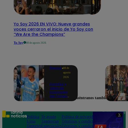
Yo Soy 2026 EN VIVO: Nueve grandes
voces cerraron el inicio de Yo Soy con
“We Are the Champions”
Yo Soy
08 de agosto 2026
Deportes
08 de
agosto
2026
Partidos y
tabla de
posiciones
del Torneo
Encuéntranos también en
Clausura EN
VIVO: así van
los equipos
en la fecha 4
Teléfono: 219
X
Política
Te ayudo
Política de privacidad
1000
Lima
Tendencias
Términos y condiciones
Av. San
Deportes
Espectáculos
Términos y condiciones
Felipe 968