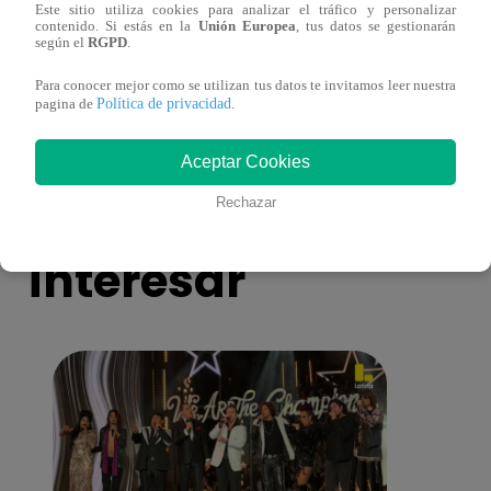
Este sitio utiliza cookies para analizar el tráfico y personalizar
Muere exparticipante de La Voz Colombia
Canta
contenido. Si estás en la
Unión Europea
, tus datos se gestionarán
según el
RGPD
.
tras denunciar negligencia médica
lo qu
de ‘L
Para conocer mejor como se utilizan tus datos te invitamos leer nuestra
Política de privacidad
pagina de
.
Aceptar Cookies
También te puede
Rechazar
interesar