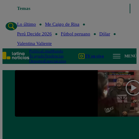
Temas
Lo último
Me Caigo de R
Lo último
Me Caigo de Risa
Perú Decide 2026
Fútbol peruano
Dólar
Valentina Valiente
Política
Lima
Mundo
Te ayudo
Tendencias
TV en vivo
MENÚ
Deportes
Espectáculos