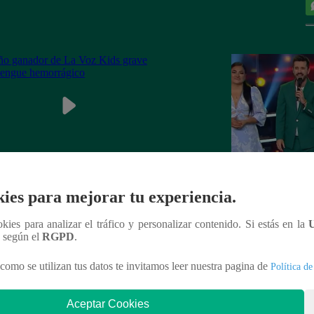
ganador de La Voz Kids grave con
La Voz Perú – Sáb
ies para mejorar tu experiencia.
ue hemorrágico
2023 – Programa 
ookies para analizar el tráfico y personalizar contenido. Si estás en la
n según el
RGPD
.
como se utilizan tus datos te invitamos leer nuestra pagina de
Política de
nteresar
Aceptar Cookies