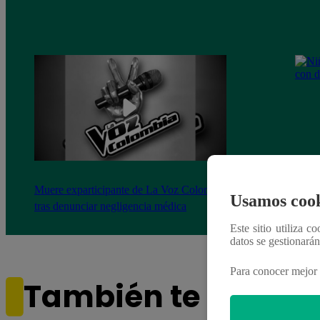
Muere exparticipante de La Voz Colombia
Niño 
Usamos cook
tras denunciar negligencia médica
deng
Este sitio utiliza c
datos se gestionará
Para conocer mejor 
También te puede i