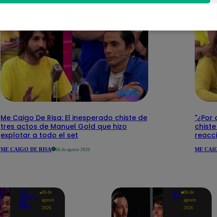
Me Caigo De Risa: El inesperado chiste de
"¿Por 
tres actos de Manuel Gold que hizo
chiste
explotar a todo el set
reacci
ME CAIGO DE RISA
ME CAIG
06 de agosto 2026
ME
Yo
06 de
06 de
CAIGO
Soy
agosto
agosto
DE
RISA
2026
2026