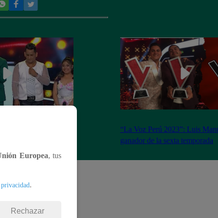
ado 18 de marzo del
“La Voz Perú 2023”: Luis Manu
completo
ganador de la sexta temporada
Unión Europea
, tus
.
 privacidad
Rechazar