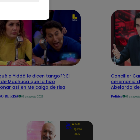
qué a Yiddá le dicen tango?": El
Canciller Car
 de Machuca que la hizo
ceremonia d
onar así en Me caigo de risa
Abelardo de 
O DE RISA
Política
06 de agosto 2026
06 de agost
Yo
06 de
Soy
agosto
2026