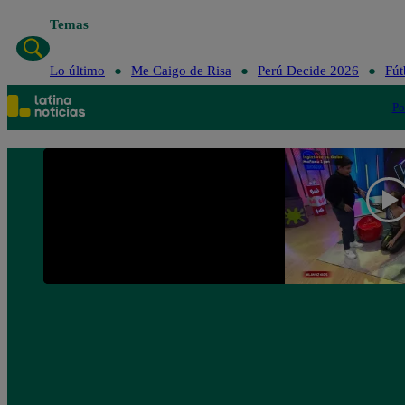
Temas
Lo último
Me Caigo de Risa
Perú Decide 2026
Fút
Po