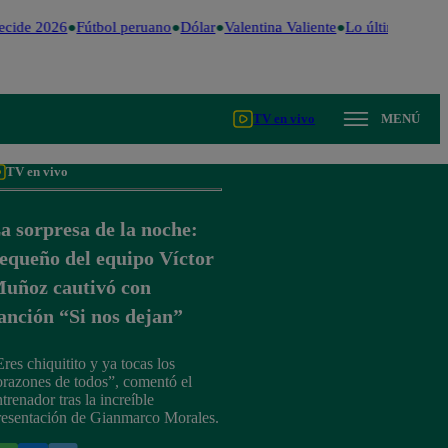
cide 2026
Fútbol peruano
Dólar
Valentina Valiente
Lo último
Me Ca
TV en vivo
MENÚ
TV en vivo
a sorpresa de la noche:
equeño del equipo Víctor
uñoz cautivó con
anción “Si nos dejan”
Eres chiquitito y ya tocas los
orazones de todos”, comentó el
trenador tras la increíble
resentación de Gianmarco Morales.