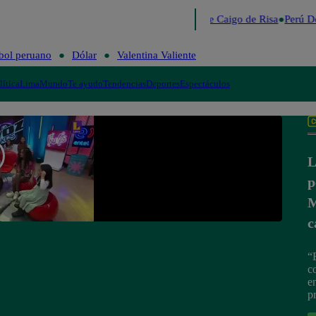
Lo último
Me Caigo de Risa
Perú De
bol peruano
Dólar
Valentina Valiente
lítica
Lima
Mundo
Te ayudo
Tendencias
Deportes
Espectáculos
L
p
M
c
“
c
en
p