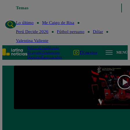
Temas
Lo último
Me Caigo de 
Lo último
Me Caigo de Risa
Perú Decide 2026
Fútbol peruano
Dólar
Valentina Valiente
Política
Lima
Mundo
Te ayudo
Tendencias
TV en vivo
MENÚ
Deportes
Espectáculos