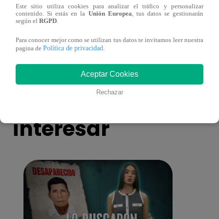
Este sitio utiliza cookies para analizar el tráfico y personalizar
INPE realizó la gran final de “Yo Soy
¿Fina
contenido. Si estás en la
Unión Europea
, tus datos se gestionarán
según el
RGPD
.
Luri” en el Penal de Lurigancho | VIDEO
Lima?
Brasi
Para conocer mejor como se utilizan tus datos te invitamos leer nuestra
Política de privacidad
pagina de
.
Aceptar Cookies
También te puede
Rechazar
interesar