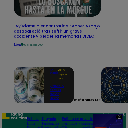
“Ayúdame a encontrarlos”: Abner Aspajo
desapareció tras sufrir un grave
accidente y perder la memoria | VIDEO
Lima
08 de agosto 2026
Te
08 de
ayudo
agosto
2026
¿Cuánto
está el
dólar
HOY?
Encuéntranos también en
Precio,
compra y
venta para
este
Teléfono: 219
X
sábado 8
Política
Te ayudo
Política de privacidad
1000
de agosto
Lima
Tendencias
Términos y condiciones
Av. San
Deportes
Espectáculos
Términos y condiciones