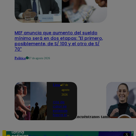
MEF anuncia que aumento del sueldo
mínimo será en dos etapas: "El primero,
posiblemente, de S/ 100 y el otro de S/
70"
Política
07 de agosto 2026
Lima
07 de
agosto
2026
Ola de
calor se
extiende
hasta el
Encuéntranos también en
lunes 10
de
agosto en
Lima y
Teléfono: 219
X