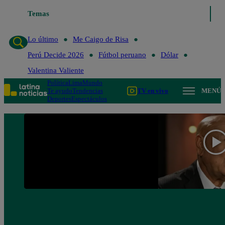
Temas
Lo último
Me Caigo de Risa
Perú Decide 2
Lo último
Me Caigo de Risa
Perú Decide 2026
Fútbol peruano
Dólar
Valentina Valiente
Política
Lima
Mundo
Te ayudo
Tendencias
TV en vivo
MENÚ
Deportes
Espectáculos