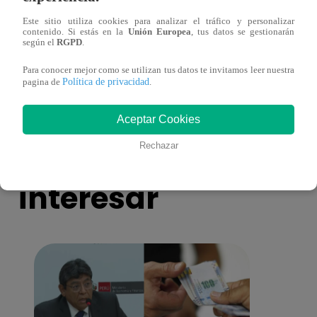
Este sitio utiliza cookies para analizar el tráfico y personalizar
contenido. Si estás en la
Unión Europea
, tus datos se gestionarán
según el
RGPD
.
Muere exparticipante de La Voz Colombia
La Vo
tras denunciar negligencia médica
2023
Para conocer mejor como se utilizan tus datos te invitamos leer nuestra
Política de privacidad
pagina de
.
Aceptar Cookies
También te puede
Rechazar
interesar