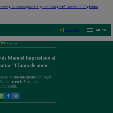
iente
Lo último
Me Caigo de Risa
Perú Decide 2026
Fútbol peruano
TV en vivo
MENÚ
TV en vivo
uis Manuel impresionó al
antar “Llama de amor”
on su buena interpretación logró
alir airoso en la Noche de
liminación.