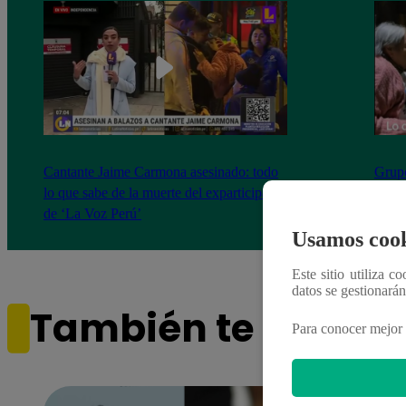
Cantante Jaime Carmona asesinado: todo
Grupo
lo que sabe de la muerte del exparticipante
de fa
de ‘La Voz Perú’
Usamos cook
Este sitio utiliza c
datos se gestionará
También te puede i
Para conocer mejor 