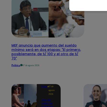
MEF anuncia que aumento del sueldo
mínimo será en dos etapas: "El primero,
posiblemente, de S/ 100 y el otro de S/
70"
Política
07 de agosto 2026
Lima
07 de
agosto
2026
Ola de
calor se
extiende