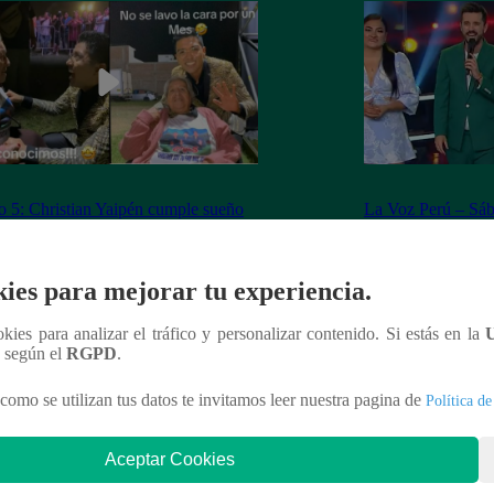
 5: Christian Yaipén cumple sueño
La Voz Perú – Sáb
nática de 92 años
2023 – Programa 
ies para mejorar tu experiencia.
ookies para analizar el tráfico y personalizar contenido. Si estás en la
n según el
RGPD
.
nteresar
como se utilizan tus datos te invitamos leer nuestra pagina de
Política de
Aceptar Cookies