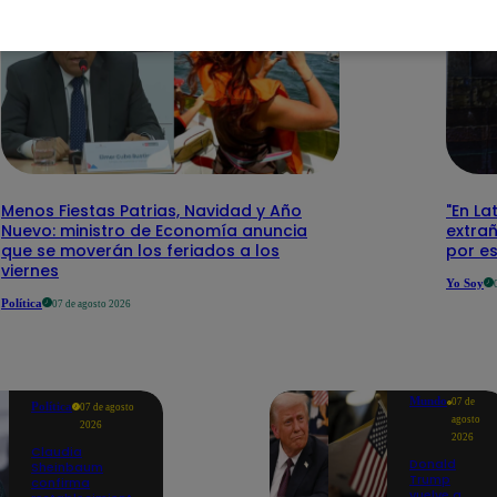
Menos Fiestas Patrias, Navidad y Año
"En La
Nuevo: ministro de Economía anuncia
extra
que se moverán los feriados a los
por e
viernes
Yo Soy
Política
07 de agosto 2026
Mundo
07 de
Política
07 de agosto
agosto
2026
2026
Claudia
Donald
Sheinbaum
Trump
confirma
vuelve a