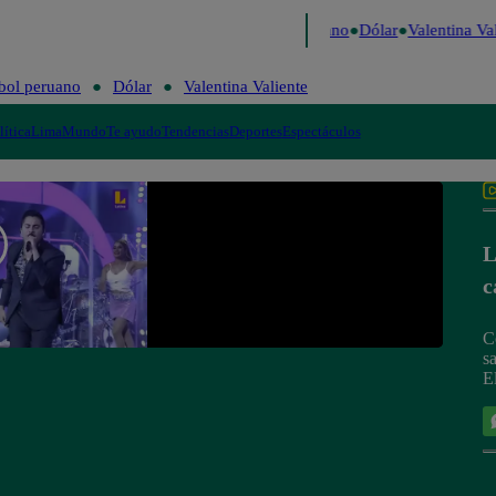
Caigo de Risa
Perú Decide 2026
Fútbol peruano
Dólar
Valentina Val
bol peruano
Dólar
Valentina Valiente
lítica
Lima
Mundo
Te ayudo
Tendencias
Deportes
Espectáculos
L
c
C
s
E