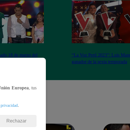
ado 18 de marzo del
“La Voz Perú 2023”: Luis Manu
completo
ganador de la sexta temporada
Unión Europea
, tus
.
 privacidad
Rechazar