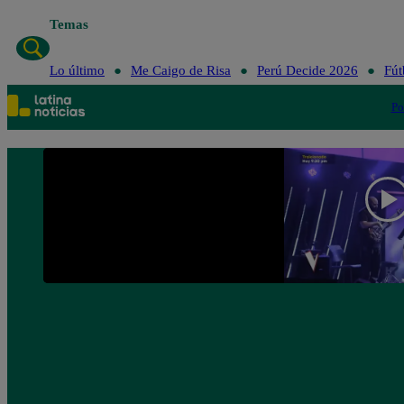
Temas
Lo último
Me 
Lo último
Me Caigo de Risa
Perú Decide 2026
Fút
Po