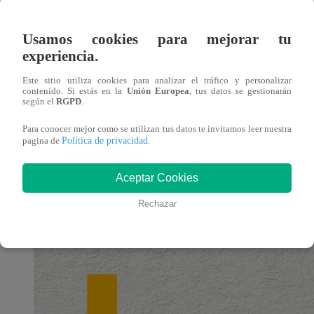
enviados.
Usamos cookies para mejorar tu
Si quieres crear tu propio canal, deberás esperar hasta el 
experiencia.
Haz clic
aquí
para poder unirte.
Recuerda actualizar la a
Este sitio utiliza cookies para analizar el tráfico y personalizar
contenido. Si estás en la
Unión Europea
, tus datos se gestionarán
según el
RGPD
.
Conoce aquí cómo acceder al canal de
Para conocer mejor como se utilizan tus datos te invitamos leer nuestra
Política de privacidad
pagina de
.
Ingresa a Whatsapp.
En la parte inferior de la app encontrarás la pestaña
Aceptar Cookies
Busca el canal Latina Oficial y dale a la opción “Seg
Rechazar
¡Y listo!
Estarás al día con la mejor información y co