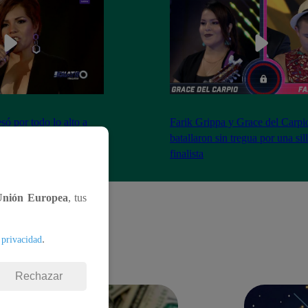
ó por todo lo alto a
Farik Grippa y Grace del Carpi
tas La Batalla Final
batallaron sin tregua por una sil
finalista
Unión Europea
, tus
.
 privacidad
Rechazar