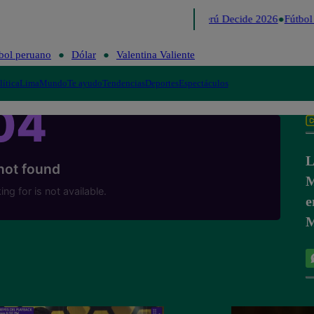
Lo último
Me Caigo de Risa
Perú Decide 2026
Fútbol 
bol peruano
Dólar
Valentina Valiente
lítica
Lima
Mundo
Te ayudo
Tendencias
Deportes
Espectáculos
L
M
e
M