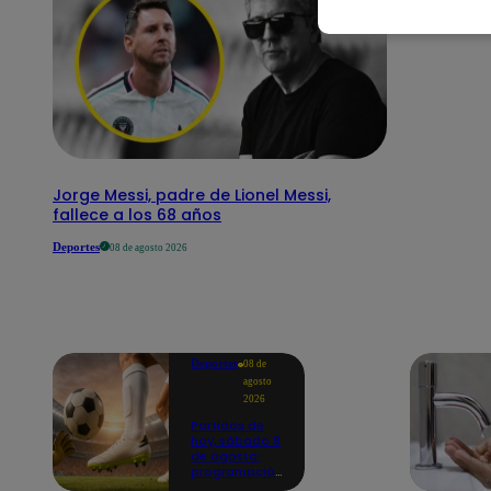
Jorge Messi, padre de Lionel Messi,
fallece a los 68 años
Deportes
08 de agosto 2026
Deportes
08 de
agosto
2026
Partidos de
hoy, sábado 8
de agosto:
programación
para ver