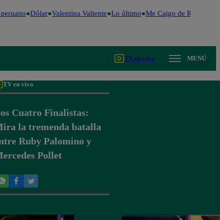
peruano
Dólar
Valentina Valiente
Lo último
Me Caigo de Risa
Perú 
TV en vivo
MENÚ
TV en vivo
os Cuatro Finalistas:
ira la tremenda batalla
ntre Ruby Palomino y
ercedes Pollet