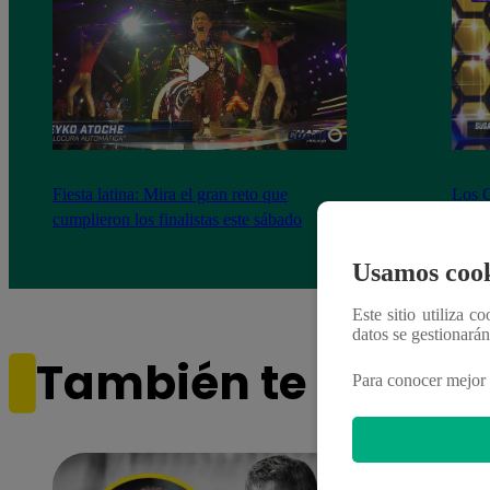
Fiesta latina: Mira el gran reto que
Los C
cumplieron los finalistas este sábado
de no
comp
Usamos cook
Este sitio utiliza c
datos se gestionará
También te puede i
Para conocer mejor 