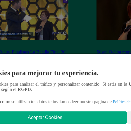
uatro Finalistas La Batalla Final 30
Susan Ochoa regres
viembre del 2018 – Programa
Los Cuatro Finalis
leto
ies para mejorar tu experiencia.
ookies para analizar el tráfico y personalizar contenido. Si estás en la
n según el
RGPD
.
nteresar
como se utilizan tus datos te invitamos leer nuestra pagina de
Política de
Aceptar Cookies