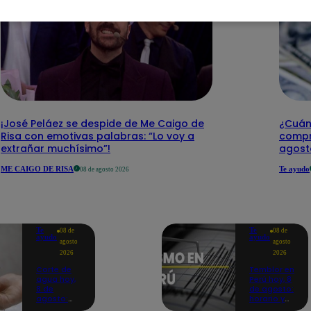
¡José Peláez se despide de Me Caigo de
¿Cuánt
Risa con emotivas palabras: “Lo voy a
compr
extrañar muchísimo”!
agost
ME CAIGO DE RISA
Te ayudo
08 de agosto 2026
Te
Te
08 de
08 de
ayudo
ayudo
agosto
agosto
2026
2026
Corte de
Temblor en
agua hoy,
Perú hoy, 8
8 de
de agosto:
agosto:
horario y
horarios y
epicentro