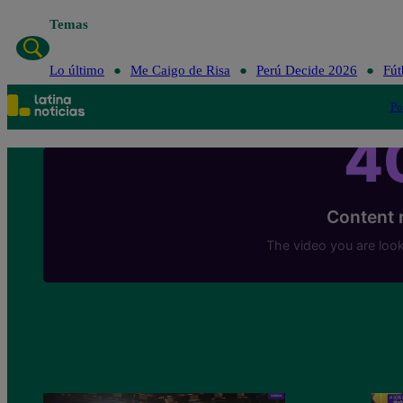
Temas
Lo último
Me Caigo de Risa
Perú Decide 2026
Fút
Po