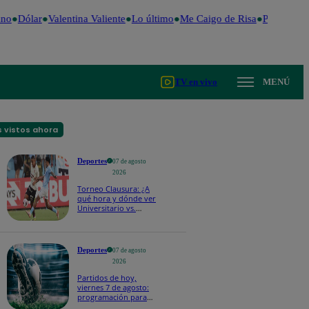
no
Dólar
Valentina Valiente
Lo último
Me Caigo de Risa
Perú Decid
TV en vivo
MENÚ
 vistos ahora
Deportes
07 de agosto
2026
Torneo Clausura: ¿A
qué hora y dónde ver
Universitario vs.
Sporting Cristal por la
fecha 4?
Deportes
07 de agosto
2026
Partidos de hoy,
viernes 7 de agosto:
programación para
ver fútbol EN VIVO