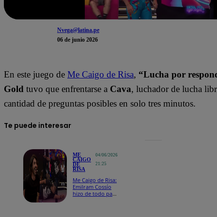
Nvega@latina.pe
06 de junio 2026
En este juego de
Me Caigo de Risa
,
“Lucha por respon
Gold
tuvo que enfrentarse a
Cava
, luchador de lucha lib
cantidad de preguntas posibles en solo tres minutos.
Te puede interesar
ME
04/06/2026
CAIGO
DE
21:25
RISA
Me Caigo de Risa:
Emilram Cossío
hizo de todo para
imitar a una
manguera pero
nada funcionó