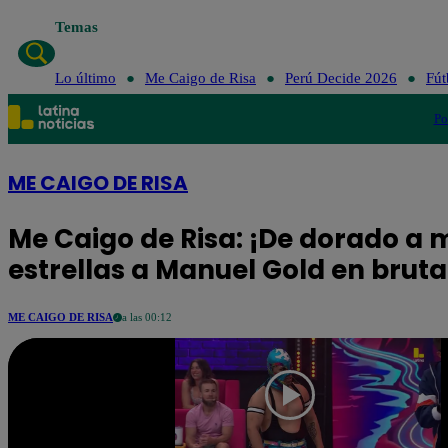
Temas
Lo último
Me Caigo de Risa
Perú Decide 2026
Fút
Po
ME CAIGO DE RISA
Me Caigo de Risa: ¡De dorado a 
estrellas a Manuel Gold en brutal
ME CAIGO DE RISA
a las 00:12