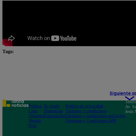
Tags:
Alicia Mercado
Angie Arizaga
César Ritter
José Peláez
Julio Díaz
Korina Rivadeneira
me caigo de risa
Renzo Schuller
Rodrigo Sánche
Siguiente a
Teléf
Política
Te ayudo
Política de privacidad
Av. Sa
Lima
Tendencias
Términos y condiciones
Jesús 
Deportes
Espectáculos
Términos y condiciones aplicación
Mundo
Términos y Condiciones APP
Perú