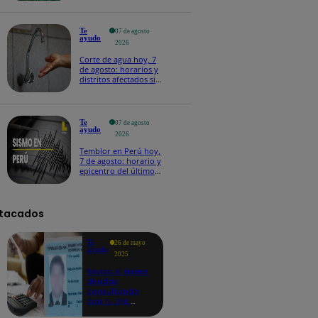
Te
07 de agosto
ayudo
2026
Corte de agua hoy, 7
de agosto: horarios y
distritos afectados sin
el servicio de Sedapal
Te
07 de agosto
ayudo
2026
Temblor en Perú hoy,
7 de agosto: horario y
epicentro del último
sismo, según IGP
tacados
Te
26 de mayo
ayudo
2025
Revisa si tienes
deudas
consultando
con tu DNI:
aquí los