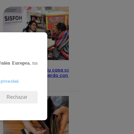
detalles
Unión Europea
, tus
Revisa con tu DNI si tu casa califica
como pobre, de acuerdo con el Sisfoh
.
 privacidad
Te ayudo
25 de mayo 2026
Rechazar