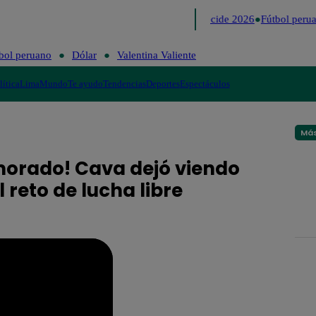
Lo último
Me Caigo de Risa
Perú Decide 2026
Fútbol perua
bol peruano
Dólar
Valentina Valiente
lítica
Lima
Mundo
Te ayudo
Tendencias
Deportes
Espectáculos
Más
morado! Cava dejó viendo
 reto de lucha libre