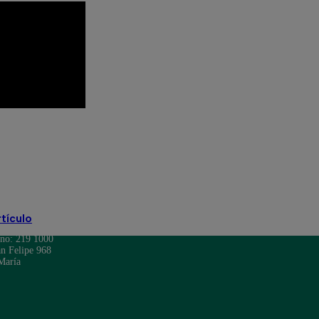
Eduardo Romay
Emilram Cossio
Lita Pezo
Luciana Arispe
manuel gold
z Patiño
rtículo
ono: 219 1000
n Felipe 968
María