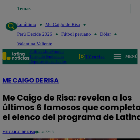
Me Caigo de Risa
Temas
Perú Decide 2026
Fútbol peruano
Dólar
Valentina
Lo último
Me Caigo de Risa
Perú Decide 2026
Fútbol peruano
Dólar
Valentina Valiente
Política
Lima
Mundo
Te ayudo
Tendencias
TV en vivo
MENÚ
Deportes
Espectáculos
ME CAIGO DE RISA
Me Caigo de Risa: revelan a los
últimos 6 famosos que complet
el elenco del programa de Latin
ME CAIGO DE RISA
a las 22:13