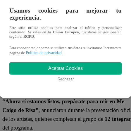
Usamos cookies para mejorar tu
Tendencias
20/05/2026
experiencia.
22:13
Me caigo de risa:
Conoce a los 6
Este sitio utiliza cookies para analizar el tráfico y personalizar
primeros
contenido. Si estás en la
Unión Europea
, tus datos se gestionarán
participantes del
según el
RGPD
.
nuevo programa de
Latina
Para conocer mejor como se utilizan tus datos te invitamos leer nuestra
Los nuevos convocados son
Manuel Gold, Angie Ariza
Política de privacidad
pagina de
.
Eduardo Romay, Alicia Mercado, Emilram Cossío y
Aceptar Cookies
Julio Díaz,
quienes llegan para sumarse a las dinámicas,
juegos y retos del formato internacional junto a
Peláez
y 
Rechazar
resto del elenco.
“Ahora sí estamos listos, prepárate para reír en Me
Caigo de Risa”
, anunciaron durante la presentación ofici
de los artistas, quienes completan el grupo de
12 integra
del programa.