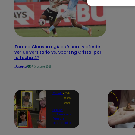
Torneo Clausura: ¿A qué hora y dónde
ver Universitario vs. Sporting Cristal por
la fecha 4?
Deportes
07 de agosto 2026
Mundo
07 de
agosto
2026
Nueve
influencers
fueron
asesinados
por la
guerra