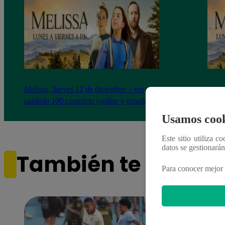
Melissa, Jueves 12 de diciembre – ver
Melis
capítulo 100 completo (online y español)
capít
Usamos cook
Este sitio utiliza c
datos se gestionará
También te puede i
Para conocer mejor 