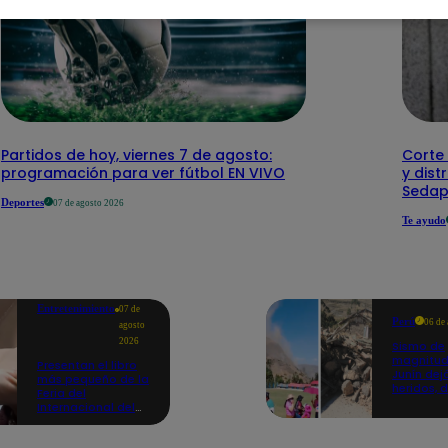
Partidos de hoy, viernes 7 de agosto:
Corte 
programación para ver fútbol EN VIVO
y dist
Sedap
Deportes
07 de agosto 2026
Te ayudo
Entretenimiento
07 de
Perú
06 de
agosto
2026
Sismo de
magnitud
Presentan el libro
Junín dej
más pequeño de la
heridos, 
Feria del
hogares 
Internacional del
propició
Libro de Lima: mide
desprend
casi la falange de