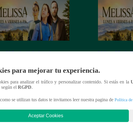
sa, Miércoles 11 de diciembre – ver
Melissa, Sábado 0
ulo 99 completo (online y español)
capítulo 95 comple
ies para mejorar tu experiencia.
ookies para analizar el tráfico y personalizar contenido. Si estás en la
n según el
RGPD
.
nteresar
como se utilizan tus datos te invitamos leer nuestra pagina de
Política de
Aceptar Cookies