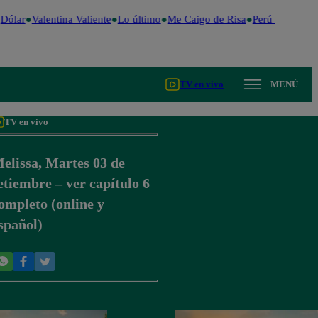
Dólar
Valentina Valiente
Lo último
Me Caigo de Risa
Perú Decide 20
TV en vivo
MENÚ
TV en vivo
elissa, Martes 03 de
etiembre – ver capítulo 6
ompleto (online y
spañol)