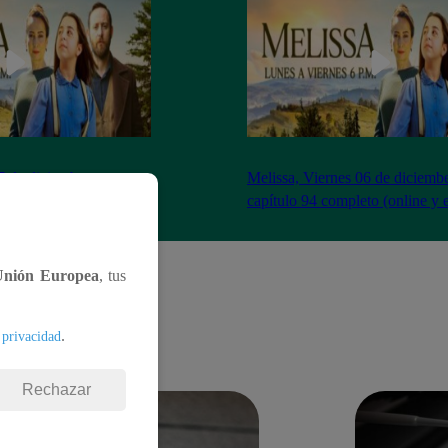
7 de diciembe – ver
Melissa, Viernes 06 de diciemb
to (online y español)
capítulo 94 completo (online y 
Unión Europea
, tus
.
 privacidad
Rechazar