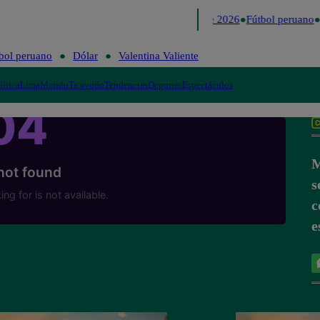
Lo último
Me Caigo de Risa
Perú Decide 2026
Fútbol peruano
bol peruano
Dólar
Valentina Valiente
lítica
Lima
Mundo
Te ayudo
Tendencias
Deportes
Espectáculos
M
s
c
e