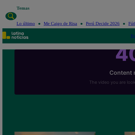
Temas
Lo último
Me Caigo de Risa
Perú Decide 2026
Fút
Po