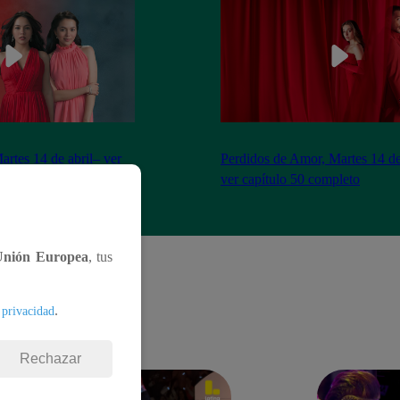
artes 14 de abril– ver
Perdidos de Amor, Martes 14 de
eto
ver capítulo 50 completo
Unión Europea
, tus
.
 privacidad
Rechazar