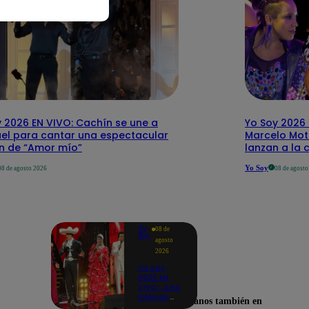
 2026 EN VIVO: Cachín se une a
Yo Soy 2026 
el para cantar una espectacular
Marcelo Mott
ón de “Amor mío”
lanzan a la 
Yo Soy
08 de agosto 2026
08 de agost
Yo
08 de
Soy
agosto
2026
Yo Soy
2026 EN
VIVO: Julio
Iglesias,
Encuéntranos también en
José José,