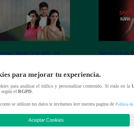
sposas, Martes 14 de abril – ver
Sara no es Kara, M
ulo 40 completo
capítulo 06 compl
ies para mejorar tu experiencia.
ookies para analizar el tráfico y personalizar contenido. Si estás en la
n según el
RGPD
.
nteresar
como se utilizan tus datos te invitamos leer nuestra pagina de
Política de
Aceptar Cookies