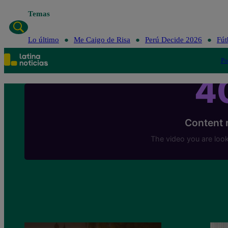
Temas
Lo último
Me Caigo de Risa
Perú Decide 2026
Fút
Po