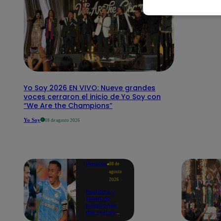
Yo Soy 2026 EN VIVO: Nueve grandes
voces cerraron el inicio de Yo Soy con
“We Are the Champions”
Yo Soy
08 de agosto 2026
Deportes
08 de
agosto
2026
Partidos y
tabla de
posiciones
del Torneo
Clausura EN