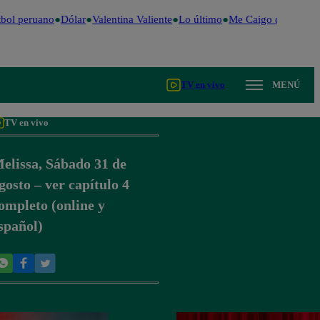
bol peruano
Dólar
Valentina Valiente
Lo último
Me Caigo de Risa
Pe
TV en vivo
MENÚ
TV en vivo
elissa, Sábado 31 de
gosto – ver capítulo 4
ompleto (online y
spañol)