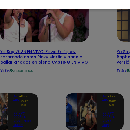
Yo Soy 2026 EN VIVO: Favio Enríquez
Yo Soy
sorprende como Ricky Martin y pone a
Rapha
bailar a todos en pleno CASTING EN VIVO
versi
Yo Soy
Yo Soy
08 de agosto 2026
Yo
Yo
08 de
08 de
Soy
Soy
agosto
agosto
2026
2026
Yo Soy
Yo Soy
2026 EN
2026 EN
VIVO: “Hey
VIVO:
Jude”
Jely
reúne a
Reátegui