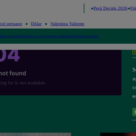
Lo último
Me Caigo de Risa
Perú Decide 2026
Fút
bol peruano
Dólar
Valentina Valiente
lítica
Lima
Mundo
Te ayudo
Tendencias
Deportes
Espectáculos
M
a
c
e