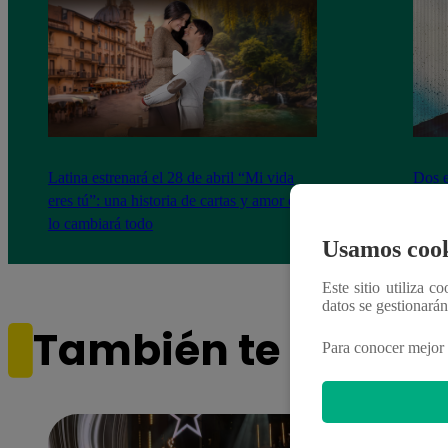
Latina estrenará el 28 de abril “Mi vida
Dos e
eres tú”: una historia de cartas y amor que
capít
lo cambiará todo
Usamos cook
Este sitio utiliza c
datos se gestionará
También te puede i
Para conocer mejor 