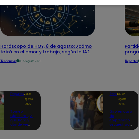
Horóscopo de HOY, 8 de agosto: ¿cómo
Parti
te irá en el amor y trabajo, según la IA?
progr
Tendencias
Deportes
08 de agosto 2026
Deportes
Perú
08 de
07 de
agosto
agosto
2026
2026
Torneo
Giro en caso
Clausura: ¿A
de
qué hora y
empresario
dónde ver
secuestrado
Sport Boys
y asesinado:
vs. Alianza
Habría sido
Lima por la
un ajuste de