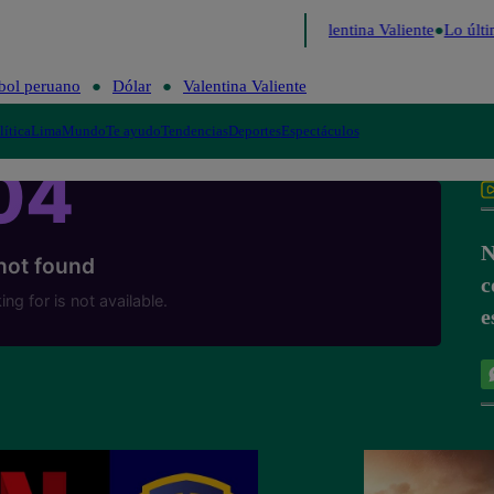
Perú Decide 2026
Fútbol peruano
Dólar
Valentina Valiente
Lo últi
bol peruano
Dólar
Valentina Valiente
lítica
Lima
Mundo
Te ayudo
Tendencias
Deportes
Espectáculos
N
c
e