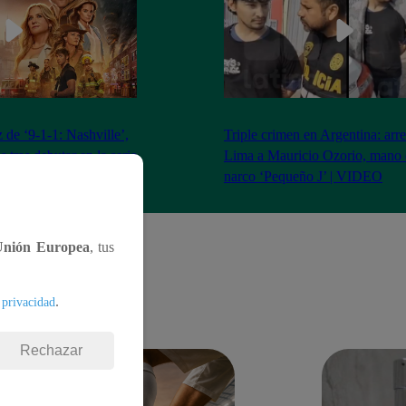
iz de ‘9-1-1: Nashville’,
Triple crimen en Argentina: arr
 tras debutar en la serie
Lima a Mauricio Ozorio, mano 
narco ‘Pequeño J’ | VIDEO
Unión Europea
, tus
.
 privacidad
Rechazar