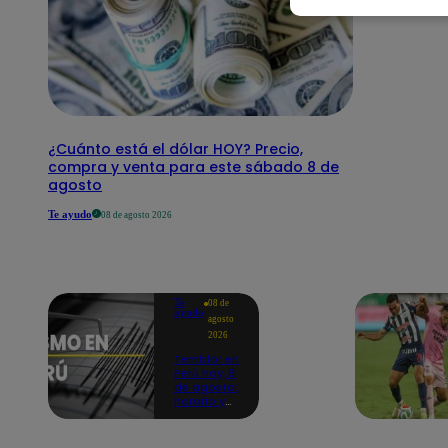
¿Cuánto está el dólar HOY? Precio,
compra y venta para este sábado 8 de
agosto
Te ayudo
08 de agosto 2026
Te
08 de
ayudo
agosto
2026
Temblor en
Perú hoy, 8
de agosto:
horario y
epicentro
del último
sismo,