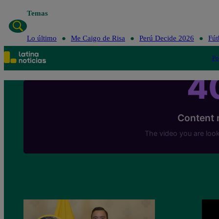
Temas
Lo último
Me Caigo de Risa
Lo último
Me Caigo de Risa
Perú Decide 2026
Fút
Po