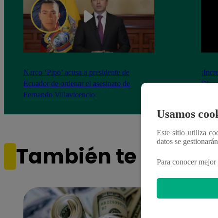
Narco ‘Pipo’ acusa a presidente de
¡Incr
Ecuador de ordenar el asesinato de
Disco
Fernando Villavicencio
Usamos cook
Este sitio utiliza c
datos se gestionará
También te puede i
Para conocer mejor 