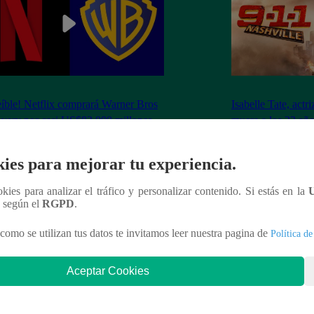
eíble! Netflix comprará Warner Bros
Isabelle Tate, actr
very por casi US$83.000 millones
muere a los 23 años
ies para mejorar tu experiencia.
ookies para analizar el tráfico y personalizar contenido. Si estás en la
n según el
RGPD
.
nteresar
como se utilizan tus datos te invitamos leer nuestra pagina de
Política de
Aceptar Cookies