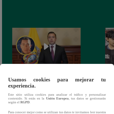
Narco ‘Pipo’ acusa a presidente de
Tripl
Usamos cookies para mejorar tu
Ecuador de ordenar el asesinato de
Lima 
experiencia.
Fernando Villavicencio
narco
Este sitio utiliza cookies para analizar el tráfico y personalizar
contenido. Si estás en la
Unión Europea
, tus datos se gestionarán
según el
RGPD
.
Para conocer mejor como se utilizan tus datos te invitamos leer nuestra