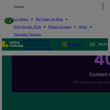
Temas
Lo último
Me Caigo de Risa
Perú Decide 2
Lo último
Me Caigo de Risa
Perú Decide 2026
Fútbol peruano
Dólar
Valentina Valiente
Política
Lima
Mundo
Te ayudo
Tendencias
TV en vivo
MENÚ
Deportes
Espectáculos