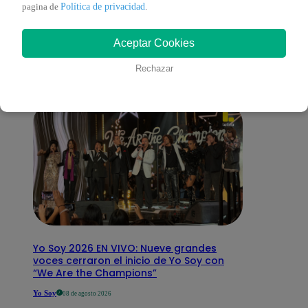
También te puede
Política de privacidad
pagina de
.
Aceptar Cookies
interesar
Rechazar
Yo Soy 2026 EN VIVO: Nueve grandes
voces cerraron el inicio de Yo Soy con
“We Are the Champions”
Yo Soy
08 de agosto 2026