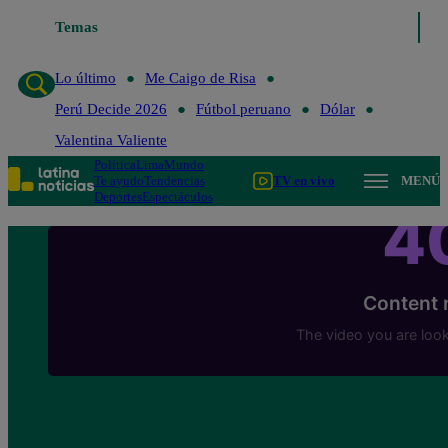
Temas
Lo último
Me Caigo de Risa
Perú Decide 2026
Lo último
Me Caigo de Risa
Perú Decide 2026
Fútbol peruano
Dólar
Valentina Valiente
Política
Lima
Mundo
Te ayudo
Tendencias
TV en vivo
MENÚ
Deportes
Espectáculos