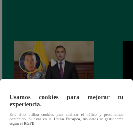
Usamos cookies para mejorar tu
Narco ‘Pipo’ acusa a presidente de
¡Incr
experiencia.
Ecuador de ordenar el asesinato de
Disco
Fernando Villavicencio
Este sitio utiliza cookies para analizar el tráfico y personalizar
contenido. Si estás en la
Unión Europea
, tus datos se gestionarán
según el
RGPD
.