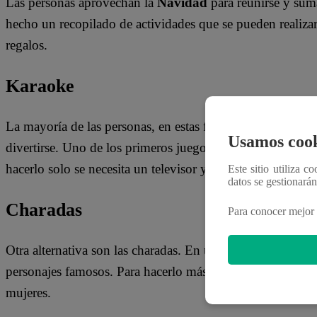
Las personas aprovechan la
Navidad
para reunirse y sum
hecho un recopilado de actividades que se pueden realizar
regalos.
Karaoke
La mayoría de las personas, en estas fechas, están en sus
Usamos cook
divertirse. Uno de los primeros juegos, donde pueden part
hacerlo solo se necesita un televisor y micrófono.
Este sitio utiliza c
datos se gestionará
Charadas
Para conocer mejor 
Otra alternativa son las charadas. En una pizarra o papel g
personajes famosos. Para hacerlo más sencillo, delimiten 
mujeres.