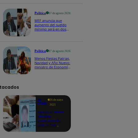
Política
07 de agosto 2026
MEF anuncia que
aumento del sueldo
mínimo será en dos
etapas: "El primero,
posiblemente, de S/
100 y el otro de S/ 70"
Política
07 de agosto 2026
Menos Fiestas Patrias,
Navidad y Año Nuevo:
ministro de Economía
anuncia que se
moverán los feriados
a los viernes
tacados
Te
26 de mayo
ayudo
2025
Revisa si tienes
deudas
consultando
con tu DNI:
aquí los
detalles