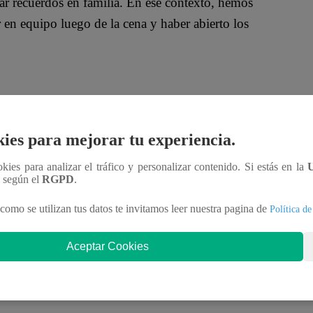
ar recuerdos en familia. En ese contexto, hemos
 en equipo luego de la cena y haber abierto los
 casas, pero esto no es impedimento para no
ies para mejorar tu experiencia.
icipar grandes y pequeños, es el karaoke. Para
ookies para analizar el tráfico y personalizar contenido. Si estás en la
n según el
RGPD
.
como se utilizan tus datos te invitamos leer nuestra pagina de
Política de
rande dibuja características, cualidades o gustos de
Aceptar Cookies
el tema que abordarán, por ejemplo, cantantes