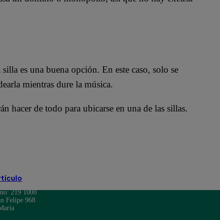
a silla es una buena opción. En este caso, solo se
dearla mientras dure la música.
án hacer de todo para ubicarse en una de las sillas.
rtículo
ono: 219 1000
n Felipe 968
María