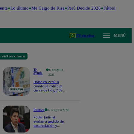
nte
Lo último
Me Caigo de Risa
Perú Decide 2026
Fútbol peruano
TV en vivo
MENÚ
 vistos ahora
Te
07 de agosto
ayudo
2026
Dólar en Perú: a
cuánto se cotizó el
cierre de hoy, 7 de
agosto de 2026
Política
07 de agosto 2026
Poder Judicial
evaluará pedido de
excarcelación y
nulidad de condena
de Pedro Castillo