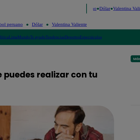
igo de Risa
Perú Decide 2026
Fútbol peruano
Dólar
Valentina Valie
bol peruano
Dólar
Valentina Valiente
lítica
Lima
Mundo
Te ayudo
Tendencias
Deportes
Espectáculos
Más
e puedes realizar con tu