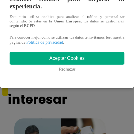
experiencia.
Este sitio utiliza cookies para analizar el tráfico y personalizar
contenido. Si estás en la
Unión Europea
, tus datos se gestionarán
según el
RGPD
.
Regresa ‘La Gran Sangre’ a los cines:
El Gr
mira aquí el teaser de la película
exige
Para conocer mejor como se utilizan tus datos te invitamos leer nuestra
Política de privacidad
tripl
pagina de
.
Aceptar Cookies
Rechazar
También te puede
interesar