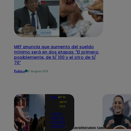
MEF anuncia que aumento del sueldo
mínimo será en dos etapas: "El primero,
posiblemente, de S/ 100 y el otro de S/
70"
Política
07 de agosto 2026
Lima
07 de
agosto
2026
Ola de
calor se
extiende
hasta el
Encuéntranos también en
lunes 10