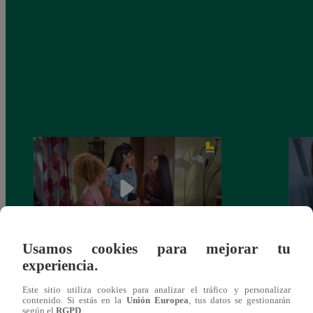
Usamos cookies para mejorar tu
experiencia.
Valentina Valiente capítulo 44: Kathy y
Valen
Jenny atan cabos sobre la relación entre
enfre
Este sitio utiliza cookies para analizar el tráfico y personalizar
Elsa y Wilfredo!
abraz
contenido. Si estás en la
Unión Europea
, tus datos se gestionarán
según el
RGPD
.