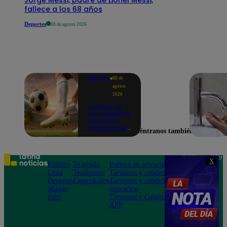
fallece a los 68 años
Deportes
08 de agosto 2026
Deportes
08 de
agosto
2026
Partidos de
hoy, sábado 8
de agosto:
programación
Encuéntranos también en
para ver
fútbol EN
VIVO
Teléfono: 219
X
Política
Te ayudo
Política de privacidad
1000
Lima
Tendencias
Términos y condiciones
Av. San
Deportes
Espectáculos
Términos y condiciones
Felipe 968
Mundo
aplicación
Jesús María
Perú
Términos y Condiciones
APP