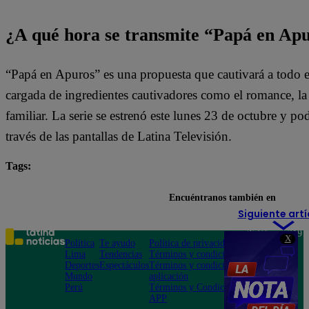
¿A qué hora se transmite “Papá en Ap
“Papá en Apuros” es una propuesta que cautivará a todo e
cargada de ingredientes cautivadores como el romance, la l
familiar. La serie se estrenó este lunes 23 de octubre y pod
través de las pantallas de Latina Televisión.
Tags:
destacada minuto
Papá en Apuros
Encuéntranos también en
Siguiente artí
Teléfono: 219
X
Política
Te ayudo
Política de privacidad
1000
Lima
Tendencias
Términos y condiciones
Av. San
Deportes
Espectáculos
Términos y condiciones
Felipe 968
Mundo
aplicación
Jesús María
Perú
Términos y Condiciones
APP