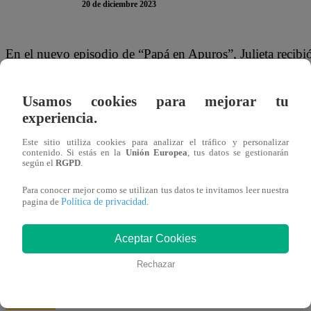
20 de diciembre 2023
En el nuevo episodio de “Papá en Apuros”, Julieta recibió 
su casa, deberían aumentar el presupuesto. Así que, deb
por buscar a Martín Seminario para hacerle una propuest
Usamos cookies para mejorar tu
experiencia.
La joven llegó hasta la oficina de Martín en La Marina p
Este sitio utiliza cookies para analizar el tráfico y personalizar
cómo me llevo con sus hijos, yo los quiero mucho. Y, a 
contenido. Si estás en la
Unión Europea
, tus datos se gestionarán
según el
RGPD
.
tiene otro trabajo, yo quisiera ayudarlo a cuidarlos. Así 
sus hijos, si me lo permite. Me gustaría hacerme cargo de
Para conocer mejor como se utilizan tus datos te invitamos leer nuestra
Política de privacidad
pagina de
.
Al escuchar que la joven estaba dispuesta a regresar a la 
Aceptar Cookies
sumamente contento.
Rechazar
Puedes ver la escena completa de “Papá en Apuros” dá
inferior: