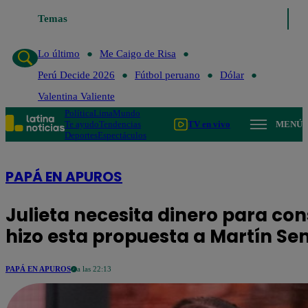
Lo último
Temas
Me Caigo de Risa
Perú Decide 2026
Fútbol peruano
Lo último
Me Caigo de Risa
Perú Decide 2026
Fútbol peruano
Dólar
Valentina Valiente
Política
Lima
Mundo
Te ayudo
Tendencias
TV en vivo
MENÚ
Deportes
Espectáculos
PAPÁ EN APUROS
Julieta necesita dinero para cons
hizo esta propuesta a Martín Se
PAPÁ EN APUROS
a las 22:13