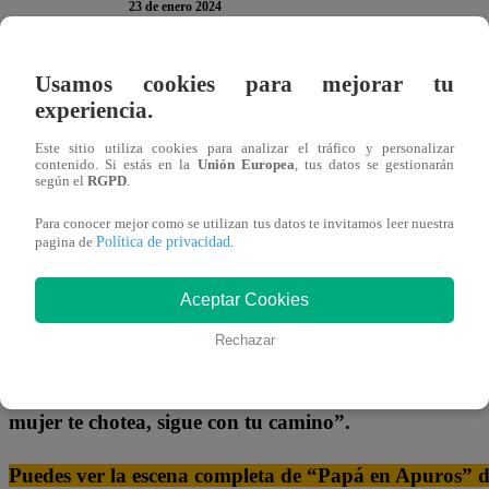
23 de enero 2024
Usamos cookies para mejorar tu
Casi los atrapan.
En el capítulo cincuenta y nueve de
P
experiencia.
Victoria justo en el momento cuando Ramón estaba hablan
instructor de la Marina les pidió explicaciones.
Este sitio utiliza cookies para analizar el tráfico y personalizar
contenido. Si estás en la
Unión Europea
, tus datos se gestionarán
según el
RGPD
.
“¿De qué beso hablan?¿Me pueden explicar?”,
señaló
Para conocer mejor como se utilizan tus datos te invitamos leer nuestra
beso de Ramón”. Al escuchar eso, Ramón intervino:
“Sol
Política de privacidad
pagina de
.
escuchó y preguntó:
“Entonces, ¿por qué tanto misteri
Aceptar Cookies
Sin embargo, Vicky, acabando con el misterio, señaló:
“N
Rechazar
pasa es que Ramón se dio un beso con una amiga qu
confundido”
. Por su parte, Jorge le dio una respuesta:
“P
mujer te chotea, sigue con tu camino”.
Puedes ver la escena completa de “Papá en Apuros” dá