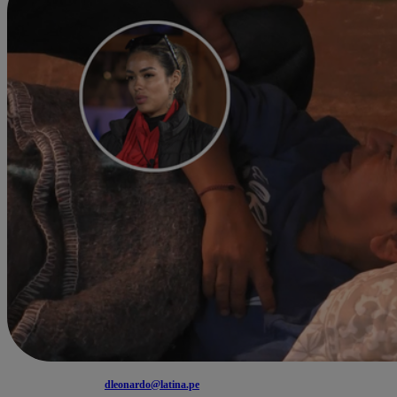
dleonardo@latina.pe