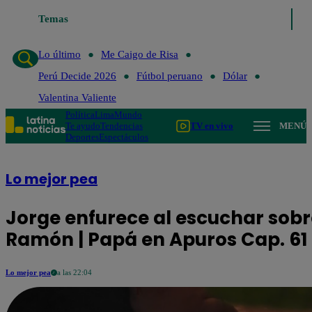
Temas
Lo último
Me Caigo de Ris
Lo último
Me Caigo de Risa
Perú Decide 2026
Fútbol peruano
Dólar
Valentina Valiente
Política
Lima
Mundo
Te ayudo
Tendencias
TV en vivo
MENÚ
Deportes
Espectáculos
Lo mejor pea
Jorge enfurece al escuchar sobre
Ramón | Papá en Apuros Cap. 61
Lo mejor pea
a las 22:04