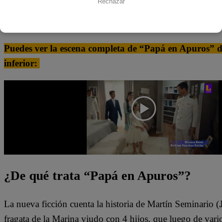
Rechazar
Finalmente, cuando le tocó hablar con Marina, el viudo co
“Tú mi chiquita, nunca cambies. Siempre dame ese a
Puedes ver la escena completa de “Papá en Apuros” dá
inferior:
¿De qué trata “Papá en Apuros”?
La nueva ficción cuenta la historia de Martín Seminario (
fragata de la Marina viudo con 4 hijos, que luego de vario