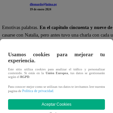
dleonardo@latina.pe
19 de enero 2024
Emotivas palabras.
En el capítulo cincuenta y nueve d
casarse con Natalia, pero antes tuvo una charla con cada
mucho a los pequeños.
Usamos cookies para mejorar tu
“Cristóbal, gracias por tu apoyo incondicional. Me e
experiencia.
con los ojos con ese gran corazón que te caracteriza”
,
Vasco, el capitán lo felicitó por su talento.
Este sitio utiliza cookies para analizar el tráfico y personalizar
contenido. Si estás en la
Unión Europea
, tus datos se gestionarán
según el
RGPD
.
“Vasco, te he debido decir mucho más que estoy orgullo
Para conocer mejor como se utilizan tus datos te invitamos leer nuestra
buenísimos. Tienes un montón de talento, hijo”
, le e
Política de privacidad
pagina de
.
tenía los ojos vidriosos.
“Luna, siempre tan honesta. Sé
Aceptar Cookies
una luchadora apasionada. Vas a lograr todo lo que 