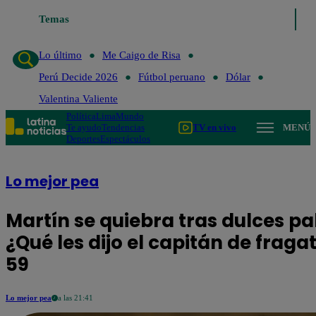
Temas
Lo último
Me Caigo de Ri
Lo último
Me Caigo de Risa
Perú Decide 2026
Fútbol peruano
Dólar
Valentina Valiente
Política
Lima
Mundo
Te ayudo
Tendencias
TV en vivo
MENÚ
Deportes
Espectáculos
Lo mejor pea
Martín se quiebra tras dulces pa
¿Qué les dijo el capitán de frag
59
Lo mejor pea
a las 21:41