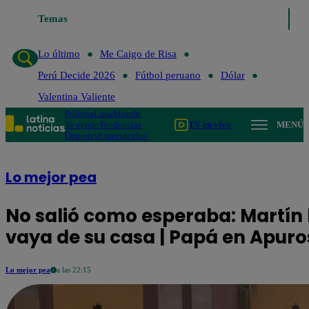
Lo último
Temas
Me Caigo de Risa
Perú Decide 2026
Fútbol peruano
Lo último
Me Caigo de Risa
Perú Decide 2026
Fútbol peruano
Dólar
Valentina Valiente
Política
Lima
Mundo
Te ayudo
Tendencias
TV en vivo
MENÚ
Deportes
Espectáculos
Lo mejor pea
No salió como esperaba: Martín l
vaya de su casa | Papá en Apuro
Lo mejor pea
a las 22:15