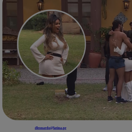
dleonardo@latina.pe