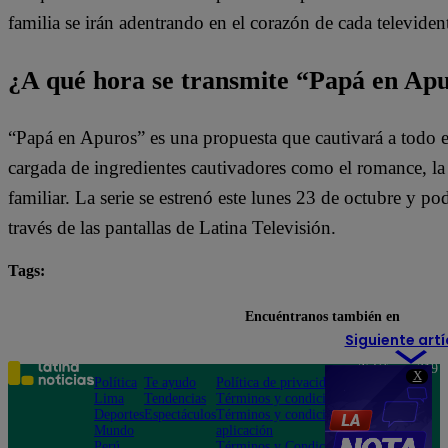
familia se irán adentrando en el corazón de cada televiden
¿A qué hora se transmite “Papá en Ap
“Papá en Apuros” es una propuesta que cautivará a todo e
cargada de ingredientes cautivadores como el romance, la l
familiar. La serie se estrenó este lunes 23 de octubre y pod
través de las pantallas de Latina Televisión.
Tags:
destacada minuto
Papá en Apuros
Encuéntranos también en
Siguiente artí
Teléfono: 219
X
Política
Te ayudo
Política de privacidad
1000
Lima
Tendencias
Términos y condiciones
Av. San
Deportes
Espectáculos
Términos y condiciones
Felipe 968
Mundo
aplicación
Jesús María
Perú
Términos y Condiciones