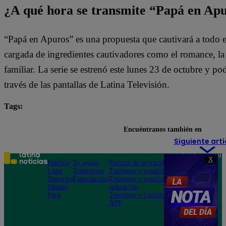
¿A qué hora se transmite “Papá en Ap
“Papá en Apuros” es una propuesta que cautivará a todo e
cargada de ingredientes cautivadores como el romance, la l
familiar. La serie se estrenó este lunes 23 de octubre y pod
través de las pantallas de Latina Televisión.
Tags:
destacada minuto
Papá en Apuros
Encuéntranos también en
Siguiente artí
Teléfono: 219
X
Política
Te ayudo
Política de privacidad
1000
Lima
Tendencias
Términos y condiciones
Av. San
Deportes
Espectáculos
Términos y condiciones
Felipe 968
Mundo
aplicación
Jesús María
Perú
Términos y Condiciones
APP