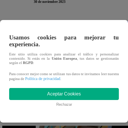
30 de noviembre 2023
Enfrentadas. E
n el capítulo veintiocho de
Papá en Apu
para demostrarle el exclusivo colegio donde estudiará jun
Usamos cookies para mejorar tu
Rodríguez quiso limar asperezas con la ex de Cristóbal.
experiencia.
“¿Cómo ve veo?
“, le preguntó a Stephanie. Ante su preg
Este sitio utiliza cookies para analizar el tráfico y personalizar
contenido. Si estás en la
Unión Europea
, tus datos se gestionarán
respuesta:
“Cómo una escolar supervieja”
. Además, ell
según el
RGPD
.
amigas.
Para conocer mejor como se utilizan tus datos te invitamos leer nuestra
Política de privacidad
pagina de
.
Por ese motivo, Bárbara se molestó y le gritó:
“Eres una 
haya fijado en mí”
Aceptar Cookies
Rechazar
Puedes ver la escena completa de “Papá en Apuros” dá
inferior: