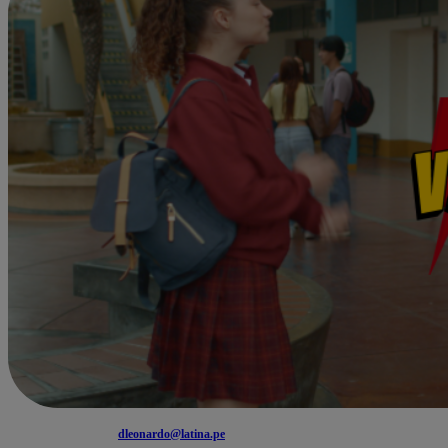
dleonardo@latina.pe