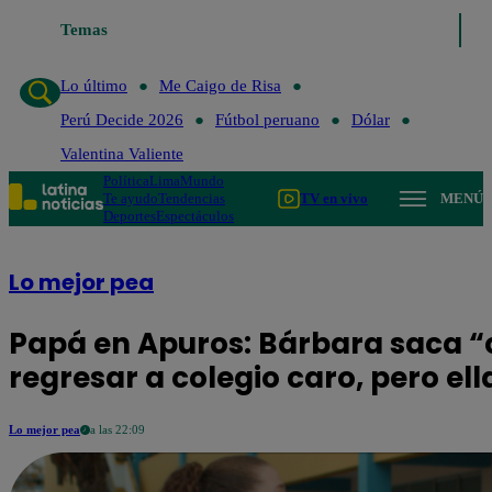
Temas
Lo último
Me Caigo de Risa
Per
Lo último
Me Caigo de Risa
Perú Decide 2026
Fútbol peruano
Dólar
Valentina Valiente
Política
Lima
Mundo
Te ayudo
Tendencias
TV en vivo
MENÚ
Deportes
Espectáculos
Lo mejor pea
Papá en Apuros: Bárbara saca “
regresar a colegio caro, pero ell
Lo mejor pea
a las 22:09