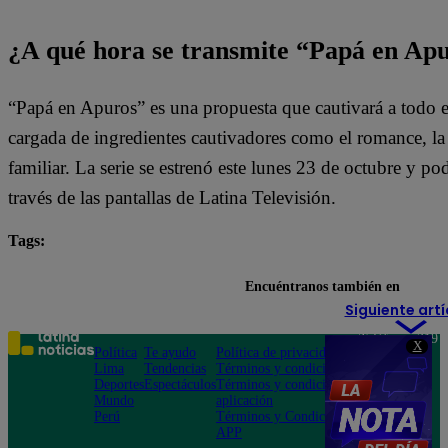
¿A qué hora se transmite “Papá en Ap
“Papá en Apuros” es una propuesta que cautivará a todo e
cargada de ingredientes cautivadores como el romance, la l
familiar. La serie se estrenó este lunes 23 de octubre y pod
través de las pantallas de Latina Televisión.
Tags:
destacada minuto
Papá en Apuros
Encuéntranos también en
Siguiente artí
Teléfono: 219
X
Política
Te ayudo
Política de privacidad
1000
Lima
Tendencias
Términos y condiciones
Av. San
Deportes
Espectáculos
Términos y condiciones
Felipe 968
Mundo
aplicación
Jesús María
Perú
Términos y Condiciones
APP