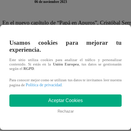
06 de noviembre 2023
En el nuevo capítulo de “Papá en Apuros”, Cristóbal Sem
servicio social que hacen los fines de semana. Pero, lo q
cometa una locura con tal de declararle su amor.
Usamos cookies para mejorar tu
experiencia.
Cristóbal agarró el megáfono de su instructor Jorge Arrarte
Este sitio utiliza cookies para analizar el tráfico y personalizar
los cuatro vientos. “Hola, atención por favor, quiero que 
contenido. Si estás en la
Unión Europea
, tus datos se gestionarán
según el
RGPD
.
es la chica más hermosa de todo Lima”, dijo.
Para conocer mejor como se utilizan tus datos te invitamos leer nuestra
Política de privacidad
pagina de
.
Aunque, también le pidió disculpas de alguna manera. “Y
mucha vergüenza. Pero soy el hombre más afortunado del
Aceptar Cookies
escucharlo, sus amigos lo aplaudieron. “Qué galanazo”, 
Rechazar
Puedes ver la escena completa de “Papá en Apuros” dá
inferior: