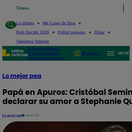
Temas
Lo último
Me Caigo de Risa
Perú Decide 20
Lo último
Me Caigo de Risa
Perú Decide 2026
Fútbol peruano
Dólar
Valentina Valiente
Política
Lima
Mundo
Te ayudo
Tendencias
TV en vivo
MENÚ
Deportes
Espectáculos
Lo mejor pea
Papá en Apuros: Cristóbal Semin
declarar su amor a Stephanie Q
Lo mejor pea
a las 21:53