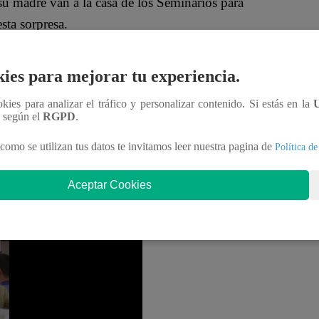
su madre van a la casa de los Seminarios para
sta sorpresa.
isculpas y también le pidió perdón por no haberle
ies para mejorar tu experiencia.
tarte de que estaba saliendo con Stephanie”, le
ookies para analizar el tráfico y personalizar contenido. Si estás en la
n según el
RGPD
.
 ido a disculparse. “Es de valientes pedir perdón”,
como se utilizan tus datos te invitamos leer nuestra pagina de
Política de
Jhonatan sus sentimientos por Stephanie: “De verdad
Aceptar Cookies
dole clic al video ubicado en la parte inferior: