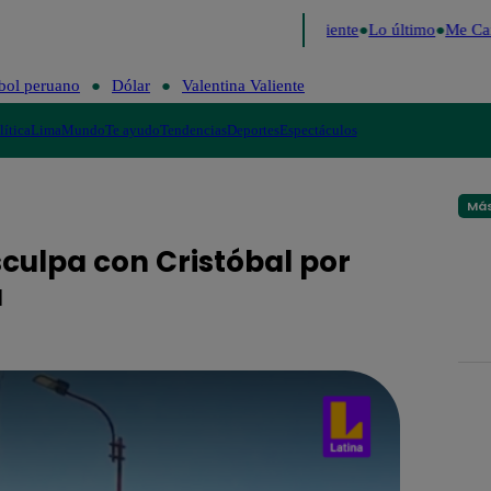
ide 2026
Fútbol peruano
Dólar
Valentina Valiente
Lo último
Me Caig
bol peruano
Dólar
Valentina Valiente
lítica
Lima
Mundo
Te ayudo
Tendencias
Deportes
Espectáculos
Más
culpa con Cristóbal por
a