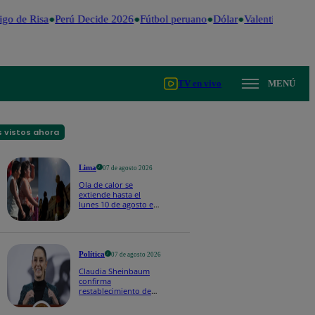
o de Risa
Perú Decide 2026
Fútbol peruano
Dólar
Valentina Valient
TV en vivo
MENÚ
 vistos ahora
Lima
07 de agosto 2026
Ola de calor se
extiende hasta el
lunes 10 de agosto en
Lima y otras 16
regiones
Política
07 de agosto 2026
Claudia Sheinbaum
confirma
restablecimiento de
las reacciones con
Perú: "Fue un gesto de