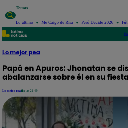
Temas
Lo último
Me Caigo de Risa
Perú Dec
Lo último
Me Caigo de Risa
Perú Decide 2026
Fút
Po
Lo mejor pea
Papá en Apuros: Jhonatan se dis
abalanzarse sobre él en su fiest
Lo mejor pea
a las 21:49