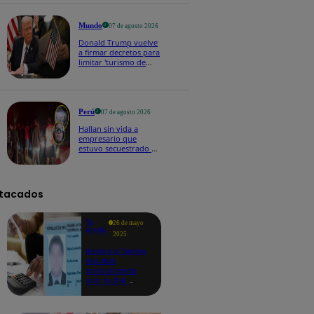
buena voluntad hacia
México" | VIDEO
Mundo
07 de agosto 2026
Donald Trump vuelve
a firmar decretos para
limitar 'turismo de
parto' pese a fallo de
Corte Suprema
Perú
07 de agosto 2026
Hallan sin vida a
empresario que
estuvo secuestrado en
Piura | VIDEO
tacados
Te
26 de mayo
ayudo
2025
Revisa si tienes
deudas
consultando
con tu DNI:
aquí los
detalles