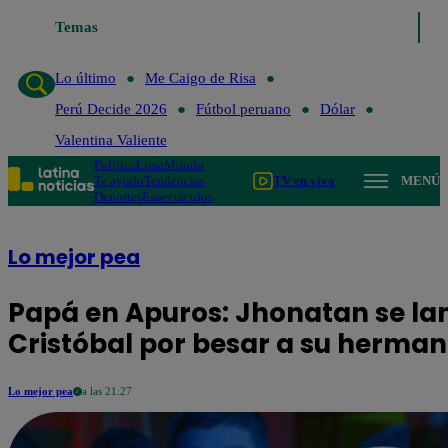
Temas
Lo último
Me Caigo de Risa
Perú D
Lo último
Me Caigo de Risa
Perú Decide 2026
Fútbol peruano
Dólar
Valentina Valiente
Política
Lima
Mundo
Te ayudo
Tendencias
TV en vivo
MENÚ
Deportes
Espectáculos
Lo mejor pea
Papá en Apuros: Jhonatan se la
Cristóbal por besar a su herma
Lo mejor pea
a las 21:27