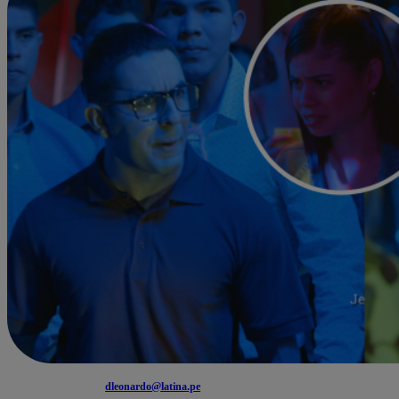
dleonardo@latina.pe