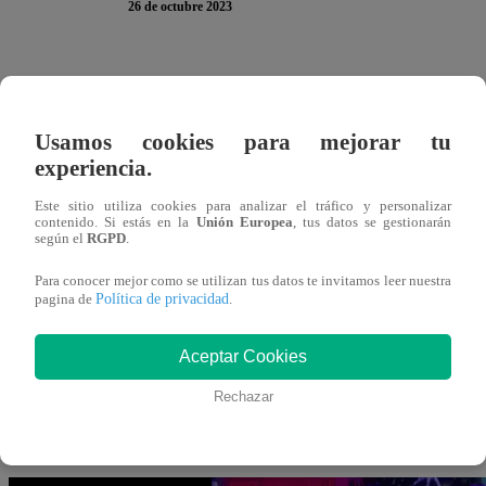
26 de octubre 2023
En el cuarto episodio de “
Papá en Apuros
”, Jhonatan Qu
Seminario a punto de besar a su hermana, Stephanie. En m
Usamos cookies para mejorar tu
y le propinó un puñetazo en la cara.
experiencia.
El estudiante de la Marina le reclamó a su amigo por ro
Este sitio utiliza cookies para analizar el tráfico y personalizar
contenido. Si estás en la
Unión Europea
, tus datos se gestionarán
no ibas a meterte con mi hermana”. En tanto, Cristóbal, d
según el
RGPD
.
escaló cuando su abuela, se apareció en escena.
Para conocer mejor como se utilizan tus datos te invitamos leer nuestra
Política de privacidad
pagina de
.
Jhonatan le reclamó a su amigo por besar a su hermana fre
con él y le pidió que no se meta en su vida.
Aceptar Cookies
Rechazar
Puedes ver la escena completa de “Papá en Apuros” dá
inferior: