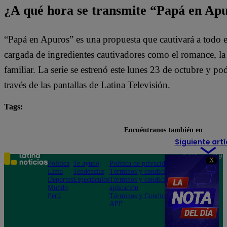
¿A qué hora se transmite “Papá en Ap
“Papá en Apuros” es una propuesta que cautivará a todo e
cargada de ingredientes cautivadores como el romance, la l
familiar. La serie se estrenó este lunes 23 de octubre y pod
través de las pantallas de Latina Televisión.
Tags:
destacada minuto
Papá en Apuros
Encuéntranos también en
Siguiente artí
Teléfono: 219
X
Política
Te ayudo
Política de privacidad
1000
Lima
Tendencias
Términos y condiciones
Av. San
Deportes
Espectáculos
Términos y condiciones
Felipe 968
Mundo
aplicación
Jesús María
Perú
Términos y Condiciones
APP