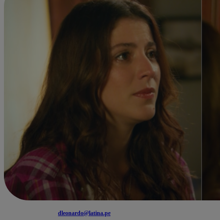
dleonardo@latina.pe