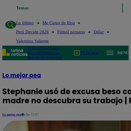
Temas
Lo último
Me Caigo de Risa
Perú 
Lo último
Me Caigo de Risa
Perú Decide 2026
Fútbol peruano
Dólar
Valentina Valiente
Política
Lima
Mundo
Te ayudo
Tendencias
TV en vivo
MENÚ
Deportes
Espectáculos
Lo mejor pea
Stephanie usó de excusa beso c
madre no descubra su trabajo | 
Lo mejor pea
a las 22:07