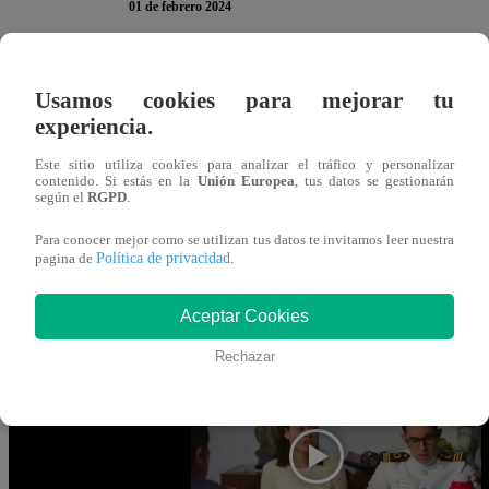
01 de febrero 2024
En el capítulo 68 de “
Papá en Apuros
”, Jhonatan no dej
Usamos cookies para mejorar tu
hermana para que confiese la verdad. En medio de la mesa,
experiencia.
Stephanie que le diga la verdad a su mamá.
Este sitio utiliza cookies para analizar el tráfico y personalizar
contenido. Si estás en la
Unión Europea
, tus datos se gestionarán
según el
RGPD
.
La muchacha, por su lado, no quiso confesarle a su mamá 
cosa:
“Lo que pasa mamá es que Jhonatan me vio be
Para conocer mejor como se utilizan tus datos te invitamos leer nuestra
Política de privacidad
pagina de
.
hija por salir si estaba castigada, por lo que le aumentó el 
Aceptar Cookies
“Tres semanas castigada”
, le dijo. Por su lado, Steph
información.
Rechazar