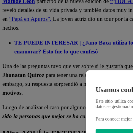
Matilde León
participó de la nueva edición de
“¡HOLA
reveló detalles de su vida privada y también datos muy in
en
“Papá en Apuros”.
La joven actriz dio un tour por la 
hechos.
TE PUEDE INTERESAR | ¿Jano Baca utiliza los
enamorar? Esto fue lo que confesó
Una de las preguntas tuvo que ver sobre si le gustaría que
Jhonatan Quiroz
para tener una relación larga y durade
embargo, su respuesta sorprendió a más de uno.
Matilde t
Usamos cook
motivos.
Este sitio utiliza c
datos se gestionará
Luego de analizar el caso por algunos segundos, contest
sido la personas que mejor se ha comportado con Luna 
Para conocer mejor 