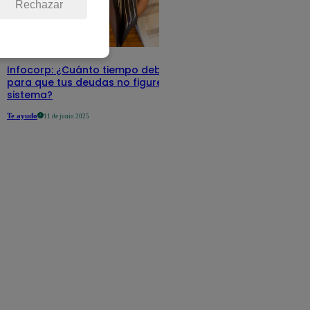
Rechazar
Infocorp: ¿Cuánto tiempo debe pasar
para que tus deudas no figuren en su
sistema?
Te ayudo
11 de junio 2025