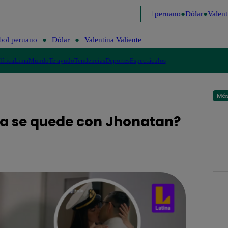
o
Me Caigo de Risa
Perú Decide 2026
Fútbol peruano
Dólar
Valenti
bol peruano
Dólar
Valentina Valiente
lítica
Lima
Mundo
Te ayudo
Tendencias
Deportes
Espectáculos
Más
una se quede con Jhonatan?