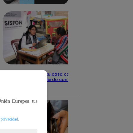
aquí los
detalles
Revisa con tu DNI si tu casa califica
como pobre, de acuerdo con el Sisfoh
Te ayudo
25 de mayo 2026
Unión Europea
, tus
.
 privacidad