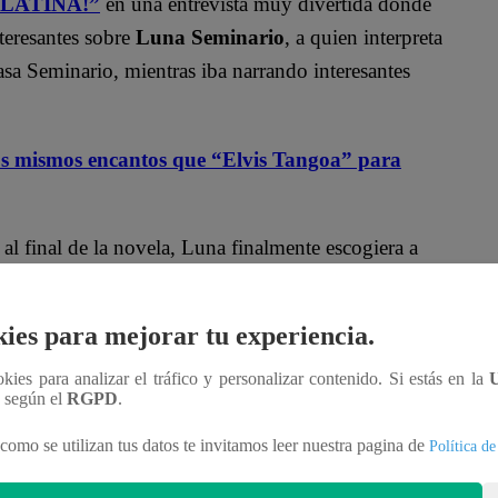
 LATINA!”
en una entrevista muy divertida donde
teresantes sobre
Luna Seminario
, a quien interpreta
casa Seminario, mientras iba narrando interesantes
 mismos encantos que “Elvis Tangoa” para
 al final de la novela, Luna finalmente escogiera a
ra. Muchos de los fans desean que esto suceda. Sin
iene sus dudas respecto a ello y explicó sus
ies para mejorar tu experiencia.
ookies para analizar el tráfico y personalizar contenido. Si estás en la
n según el
RGPD
.
ó:
“No lo sé, porque siento que Jhonatan no ha
en varios aspectos”.
como se utilizan tus datos te invitamos leer nuestra pagina de
Política de