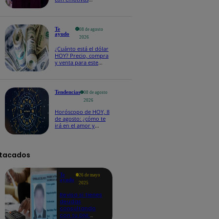
palabras: “Lo voy a
extrañar muchísimo”!
Te
08 de agosto
ayudo
2026
¿Cuánto está el dólar
HOY? Precio, compra
y venta para este
sábado 8 de agosto
Tendencias
08 de agosto
2026
Horóscopo de HOY, 8
de agosto: ¿cómo te
irá en el amor y
trabajo, según la IA?
tacados
Te
26 de mayo
ayudo
2025
Revisa si tienes
deudas
consultando
con tu DNI: