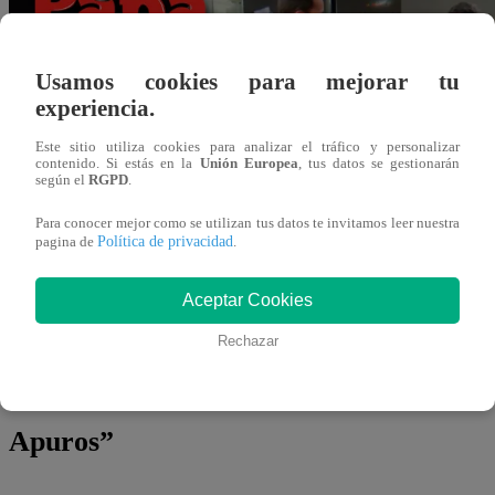
Usamos cookies para mejorar tu
experiencia.
Este sitio utiliza cookies para analizar el tráfico y personalizar
¿De qué trata “Papá en Apuros”?
contenido. Si estás en la
Unión Europea
, tus datos se gestionarán
según el
RGPD
.
Para conocer mejor como se utilizan tus datos te invitamos leer nuestra
La nueva ficción cuenta la historia de Martín Seminario 
Política de privacidad
pagina de
.
fragata de la Marina viudo con 4 hijos, que luego de vario
Olaya (Luciana Blomberg) con quien comparte nuevas expe
Aceptar Cookies
giro de 180°, pues experimentará nuevas emociones en s
Rechazar
Lista completa de actores confirmados
Apuros”