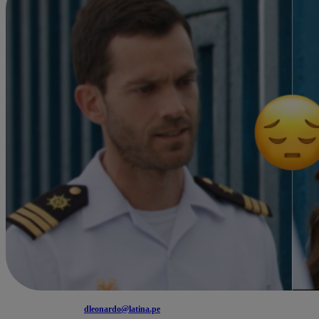
dleonardo@latina.pe