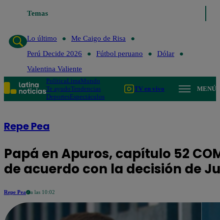
o de Risa
Temas
Perú Decide 2026
Fútbol peruano
Dólar
Valentina Valiente
Lo último
Me Caigo de Risa
Perú Decide 2026
Fútbol peruano
Dólar
Valentina Valiente
Política
Lima
Mundo
Te ayudo
Tendencias
TV en vivo
MENÚ
Deportes
Espectáculos
Repe Pea
Papá en Apuros, capítulo 52 CO
de acuerdo con la decisión de Ju
Repe Pea
a las 10:02