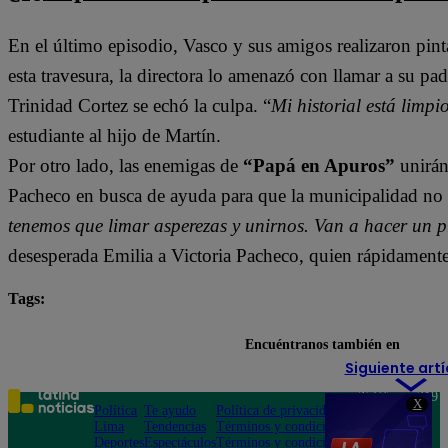
En el último episodio, Vasco y sus amigos realizaron pinta
esta travesura, la directora lo amenazó con llamar a su p
Trinidad Cortez se echó la culpa. “
Mi historial está limpi
estudiante al hijo de Martín.
Por otro lado, las enemigas de
“Papá en Apuros”
unirán
Pacheco en busca de ayuda para que la municipalidad no l
tenemos que limar asperezas y unirnos. Van a hacer un p
desesperada Emilia a Victoria Pacheco, quien rápidamente 
Tags:
Papá en Apuros
Encuéntranos también en
Siguiente artí
Teléfono: 219
X
Política
Te ayudo
Política de privacidad
1000
Lima
Tendencias
Términos y condiciones
Av. San
Deportes
Espectáculos
Términos y condiciones
Felipe 968