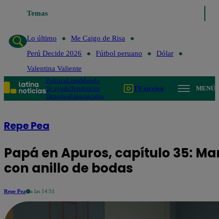
Temas
Lo último
Me Caigo de Risa
Perú De
Lo último
Me Caigo de Risa
Perú Decide 2026
Fútbol peruano
Dólar
Valentina Valiente
Política
Lima
Mundo
Te ayudo
Tendencias
TV en vivo
MENÚ
Deportes
Espectáculos
Repe Pea
Papá en Apuros, capítulo 35: Ma
con anillo de bodas
Repe Pea
a las 14:51