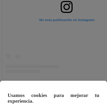
Ver esta publicación en Instagram
Una publicación compartida por Latina.pe (@latina.pe
Usamos cookies para mejorar tu
Además, el amor entre Cristóbal y Stephanie resurgirá. La
experiencia.
relación con el mayor de los Seminario. “
Vengo a decirte 