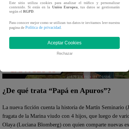
Este sitio utiliza cookies para analizar el tráfico y personalizar
Stephanie.
contenido. Si estás en la
Unión Europea
, tus datos se gestionarán
según el
RGPD
.
Mira AQUÍ el episodio 35 de “Papá en
Para conocer mejor como se utilizan tus datos te invitamos leer nuestra
Política de privacidad
pagina de
.
Aceptar Cookies
Rechazar
¿De qué trata “Papá en Apuros”?
La nueva ficción cuenta la historia de Martín Seminario 
fragata de la Marina viudo con 4 hijos, que luego de vario
Olaya (Luciana Blomberg) con quien comparte nuevas expe