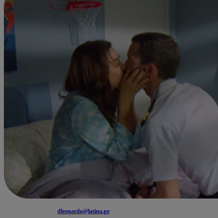
dleonardo@latina.pe