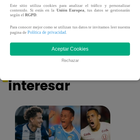
Este sitio utiliza cookies para analizar el tráfico y personalizar
contenido. Si estás en la
Unión Europea
, tus datos se gestionarán
Mujeres indígenas y amazónicas del Perú
EBAC
según el
RGPD
.
denuncian ante ONU que no se respeta su
la Gr
derecho a la consulta previa
Para conocer mejor como se utilizan tus datos te invitamos leer nuestra
Política de privacidad
pagina de
.
Aceptar Cookies
También te puede
Rechazar
interesar