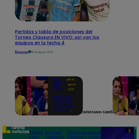
Partidos y tabla de posiciones del
Torneo Clausura EN VIVO: así van los
equipos en la fecha 4
Deportes
06 de agosto 2026
ME
06 de
CAIGO
agosto
DE
RISA
2026
Me Caigo
De Risa: El
inesperado
chiste de
Encuéntranos también en
tres actos
de Manuel
Gold que
hizo
Teléfono: 219
X
explotar a
Política
Te ayudo
Política de privacidad
1000
todo el set
Lima
Tendencias
Términos y condiciones
Av. San