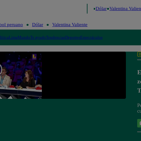
go de Risa
Perú Decide 2026
Fútbol peruano
Dólar
Valentina Valient
bol peruano
Dólar
Valentina Valiente
lítica
Lima
Mundo
Te ayudo
Tendencias
Deportes
Espectáculos
E
z
T
P
c