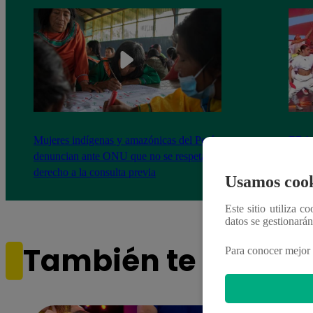
Mujeres indígenas y amazónicas del Perú
EBAC
denuncian ante ONU que no se respeta su
la Gr
derecho a la consulta previa
Usamos cook
Este sitio utiliza c
datos se gestionará
También te puede i
Para conocer mejor 