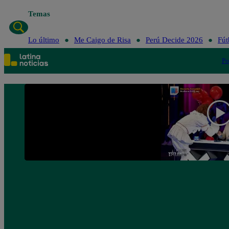
Temas
Lo último
Me Cai
Lo último
Me Caigo de Risa
Perú Decide 2026
Fút
Po