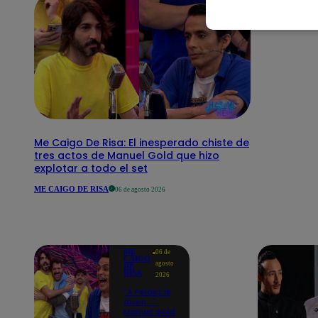
Me Caigo De Risa: El inesperado chiste de
tres actos de Manuel Gold que hizo
explotar a todo el set
ME CAIGO DE RISA
06 de agosto 2026
ME
06 de
CAIGO
agosto
DE
RISA
2026
"A Peláez le
dicen...":
Manuel Gold