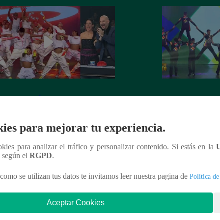
 Crew armó una tremenda fiesta en
Team Samegender 
an Final
escenario de Perú 
ies para mejorar tu experiencia.
ookies para analizar el tráfico y personalizar contenido. Si estás en la
n según el
RGPD
.
nteresar
como se utilizan tus datos te invitamos leer nuestra pagina de
Política de
Aceptar Cookies