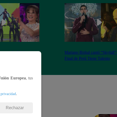
se apoderó del
Mariano Bisbal cantó “Skyfall”
Tiene Talento
Final de Perú Tiene Talento
Unión Europea
, tus
.
 privacidad
Rechazar