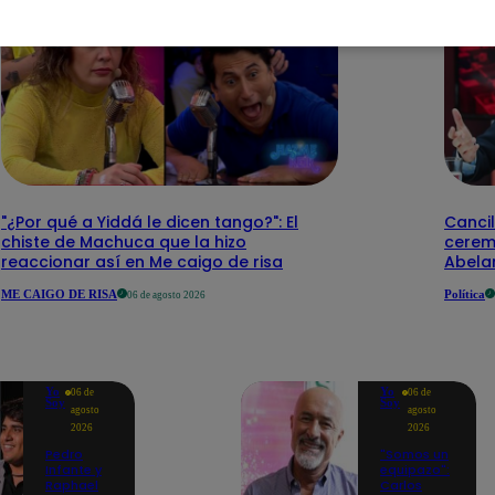
"¿Por qué a Yiddá le dicen tango?": El
Cancil
chiste de Machuca que la hizo
cerem
reaccionar así en Me caigo de risa
Abelar
ME CAIGO DE RISA
Política
06 de agosto 2026
Yo
Yo
06 de
06 de
Soy
Soy
agosto
agosto
2026
2026
Pedro
"Somos un
Infante y
equipazo":
Raphael
Carlos