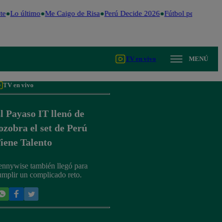
e
Lo último
Me Caigo de Risa
Perú Decide 2026
Fútbol peruano
Dó
TV en vivo
MENÚ
TV en vivo
l Payaso IT llenó de
ozobra el set de Perú
iene Talento
ennywise también llegó para
umplir un complicado reto.