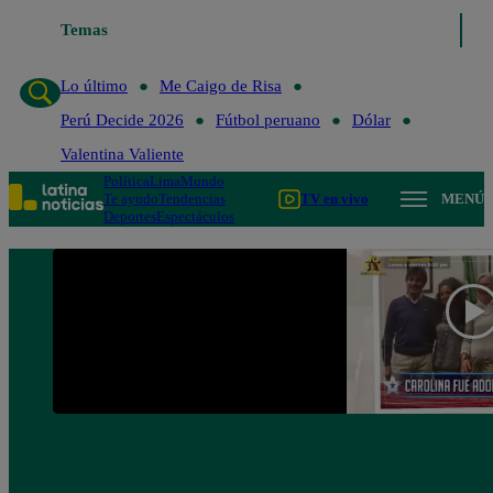
Lo último
Temas
Me Caigo de Risa
Perú Decide 2026
Fútbol peruano
Lo último
Me Caigo de Risa
Perú Decide 2026
Fútbol peruano
Dólar
Valentina Valiente
Política
Lima
Mundo
Te ayudo
Tendencias
TV en vivo
MENÚ
Deportes
Espectáculos