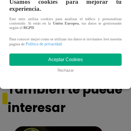
Usamos cookies para mejorar tu
experiencia.
Este sitio utiliza cookies para analizar el tráfico y personalizar
contenido. Si estás en la
Unión Europea
, tus datos se gestionarán
según el
RGPD
.
Mujeres indígenas y amazónicas del Perú
EBAC
Para conocer mejor como se utilizan tus datos te invitamos leer nuestra
Política de privacidad
pagina de
.
denuncian ante ONU que no se respeta su
la Gr
derecho a la consulta previa
Aceptar Cookies
Rechazar
También te puede
interesar