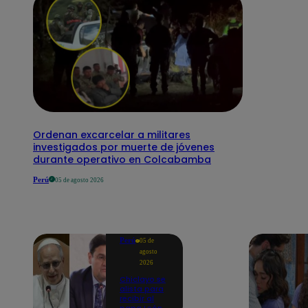
Ordenan excarcelar a militares
investigados por muerte de jóvenes
durante operativo en Colcabamba
Perú
05 de agosto 2026
Perú
05 de
agosto
2026
Chiclayo se
alista para
recibir al