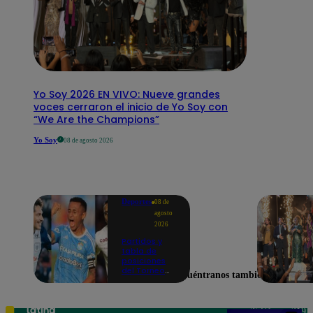
Yo Soy 2026 EN VIVO: Nueve grandes
voces cerraron el inicio de Yo Soy con
“We Are the Champions”
Yo Soy
08 de agosto 2026
Deportes
08 de
agosto
2026
Partidos y
tabla de
posiciones
del Torneo
Encuéntranos también en
Clausura EN
VIVO: así van
los equipos
en la fecha 4
Teléfono: 219