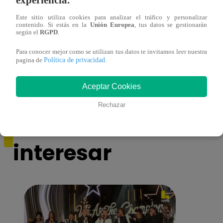
Este sitio utiliza cookies para analizar el tráfico y personalizar
contenido. Si estás en la
Unión Europea
, tus datos se gestionarán
según el
RGPD
.
Mujeres indígenas y amazónicas del Perú
EBAC
denuncian ante ONU que no se respeta su
la Gr
Para conocer mejor como se utilizan tus datos te invitamos leer nuestra
derecho a la consulta previa
Política de privacidad
pagina de
.
Aceptar Cookies
Rechazar
También te puede
interesar