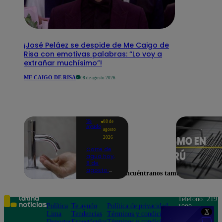
¡José Peláez se despide de Me Caigo de
Risa con emotivas palabras: “Lo voy a
extrañar muchísimo”!
ME CAIGO DE RISA
08 de agosto 2026
Te
08 de
ayudo
agosto
2026
Corte de
agua hoy,
8 de
agosto:
Encuéntranos también en
horarios y
distritos
afectados
sin el
Teléfono: 219
servicio de
Política
Te ayudo
Política de privacidad
1000
Sedapal
X
Lima
Tendencias
Términos y condiciones
Av. San
Deportes
Espectáculos
Términos y condiciones