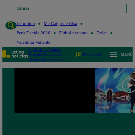
Temas
Lo último
Me Caigo de Risa
Perú Decide 2
Lo último
Me Caigo de Risa
Perú Decide 2026
Fútbol peruano
Dólar
Valentina Valiente
Política
Lima
Mundo
Te ayudo
Tendencias
TV en vivo
MENÚ
Deportes
Espectáculos