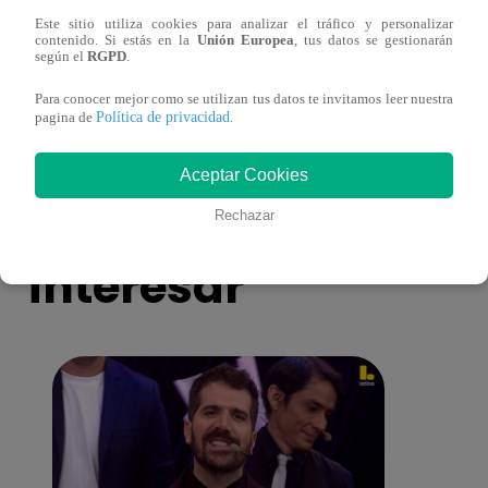
Este sitio utiliza cookies para analizar el tráfico y personalizar
Mujeres indígenas y amazónicas del Perú
EBAC
contenido. Si estás en la
Unión Europea
, tus datos se gestionarán
denuncian ante ONU que no se respeta su
la Gr
según el
RGPD
.
derecho a la consulta previa
Para conocer mejor como se utilizan tus datos te invitamos leer nuestra
Política de privacidad
pagina de
.
Aceptar Cookies
También te puede
Rechazar
interesar