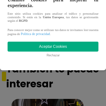
experiencia.
Este sitio utiliza cookies para analizar el tráfico y personalizar
contenido. Si estás en la
Unión Europea
, tus datos se gestionarán
según el
RGPD
.
Mujeres indígenas y amazónicas del Perú
EBAC
Para conocer mejor como se utilizan tus datos te invitamos leer nuestra
denuncian ante ONU que no se respeta su
la Gr
Política de privacidad
pagina de
.
derecho a la consulta previa
Aceptar Cookies
Rechazar
También te puede
interesar