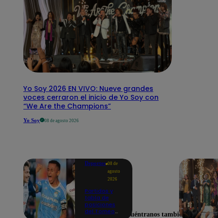
Yo Soy 2026 EN VIVO: Nueve grandes
voces cerraron el inicio de Yo Soy con
“We Are the Champions”
Yo Soy
08 de agosto 2026
Deportes
08 de
agosto
2026
Partidos y
tabla de
posiciones
del Torneo
Encuéntranos también en