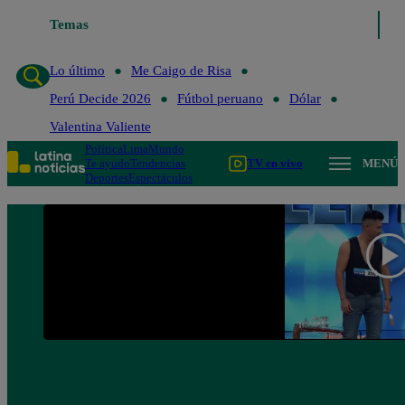
Lo último
Temas
Me Caigo de Risa
Perú Decide 2026
Fútbol peruano
Lo último
Me Caigo de Risa
Perú Decide 2026
Fútbol peruano
Dólar
Valentina Valiente
Política
Lima
Mundo
Te ayudo
Tendencias
TV en vivo
MENÚ
Deportes
Espectáculos