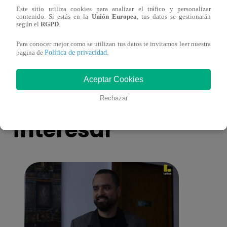
Este sitio utiliza cookies para analizar el tráfico y personalizar
Mujeres indígenas y amazónicas del Perú
EBAC
contenido. Si estás en la
Unión Europea
, tus datos se gestionarán
denuncian ante ONU que no se respeta su
la Gr
según el
RGPD
.
derecho a la consulta previa
Para conocer mejor como se utilizan tus datos te invitamos leer nuestra
Política de privacidad
pagina de
.
Aceptar Cookies
También te puede
Rechazar
interesar