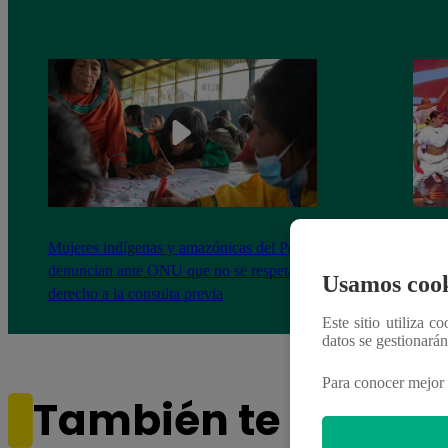
Mujeres indígenas y amazónicas del Perú
EBAC
denuncian ante ONU que no se respeta su
la Gr
Usamos cook
derecho a la consulta previa
Este sitio utiliza c
datos se gestionará
Para conocer mejor 
También te puede i