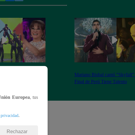
se apoderó del
Mariano Bisbal cantó “Skyfall”
Tiene Talento
Final de Perú Tiene Talento
Unión Europea
, tus
.
 privacidad
Rechazar