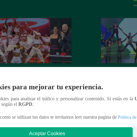
 Crew armó una tremenda fiesta en
Team Samegender 
an Final
escenario de Perú 
ies para mejorar tu experiencia.
ookies para analizar el tráfico y personalizar contenido. Si estás en la
n según el
RGPD
.
como se utilizan tus datos te invitamos leer nuestra pagina de
Política de
nteresar
Aceptar Cookies