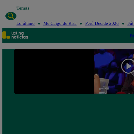
Temas
Lo último
Me Caigo de Risa
Perú Decide 2026
Fút
Po