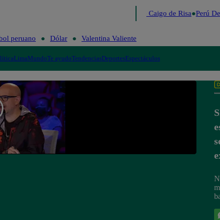
Lo último
Me Caigo de Risa
Perú De
bol peruano
Dólar
Valentina Valiente
lítica
Lima
Mundo
Te ayudo
Tendencias
Deportes
Espectáculos
S
e
s
e
N
m
ba