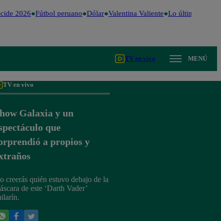
cide 2026
Fútbol peruano
Dólar
Valentina Valiente
Lo último
Me Cai
TV en vivo
MENÚ
TV en vivo
how Galaxia y un
spectáculo que
orprendió a propios y
xtraños
o creerás quién estuvo debajo de la
áscara de este ‘Darth Vader’
ilarín.