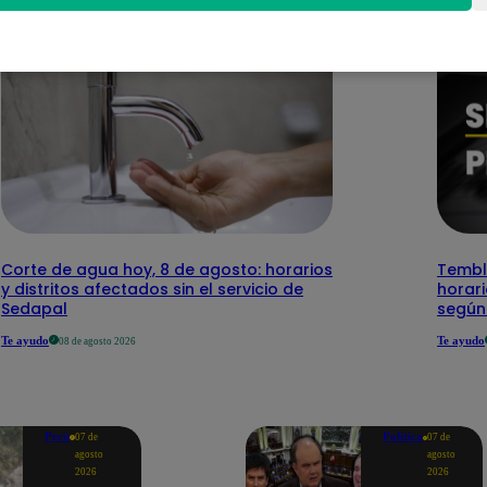
Corte de agua hoy, 8 de agosto: horarios
Temblo
y distritos afectados sin el servicio de
horari
Sedapal
según
Te ayudo
Te ayudo
08 de agosto 2026
Perú
Política
07 de
07 de
agosto
agosto
2026
2026