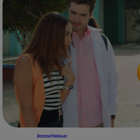
jherrera@latina.pe