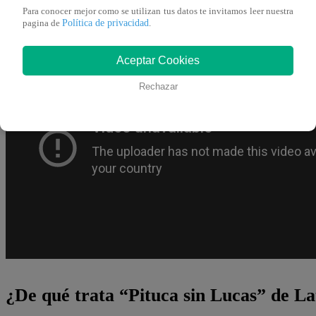
conversación entre ambas que cada vez que se iba ponie
Para conocer mejor como se utilizan tus datos te invitamos leer nuestra
Política de privacidad
pagina de
.
Aceptar Cookies
Rechazar
¿De qué trata “Pituca sin Lucas” de La