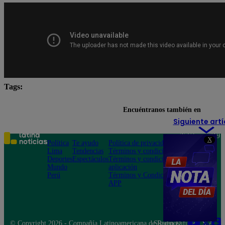
Tags:
destacada minuto
Pituca Sin Lucas
Encuéntranos también en
Siguiente artí
Teléfono: 219
X
Política
Te ayudo
Política de privacidad
1000
Lima
Tendencias
Términos y condiciones
Av. San
Deportes
Espectáculos
Términos y condiciones
Felipe 968
Mundo
aplicación
Jesús María
Perú
Términos y Condiciones
APP
© Copyright 2026 - Compañía Latinoamericana de Radio Difusión S.A.
Síguenos