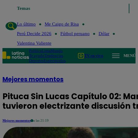
Temas
Lo último
Me Caigo de Risa
Perú Decide 
Lo último
Me Caigo de Risa
Perú Decide 2026
Fútbol peruano
Dólar
Valentina Valiente
Política
Lima
Mundo
Te ayudo
Tendencias
TV en vivo
MENÚ
Deportes
Espectáculos
Mejores momentos
Pituca Sin Lucas Capítulo 02: Ma
tuvieron electrizante discusión 
Mejores momentos
a las 21:19